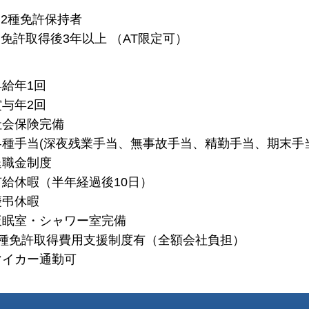
2種免許保持者
免許取得後3年以上 （AT限定可）
昇給年1回
賞与年2回
社会保険完備
各種手当(深夜残業手当、無事故手当、精勤手当、期末手当
退職金制度
有給休暇（半年経過後10日）
慶弔休暇
仮眠室・シャワー室完備
2種免許取得費用支援制度有（全額会社負担）
マイカー通勤可