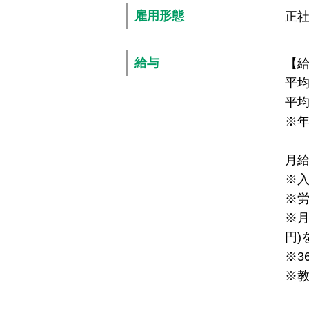
雇用形態
正
給与
【
平均
平均
※年
月給
※入
※
※月
円)
※3
※教