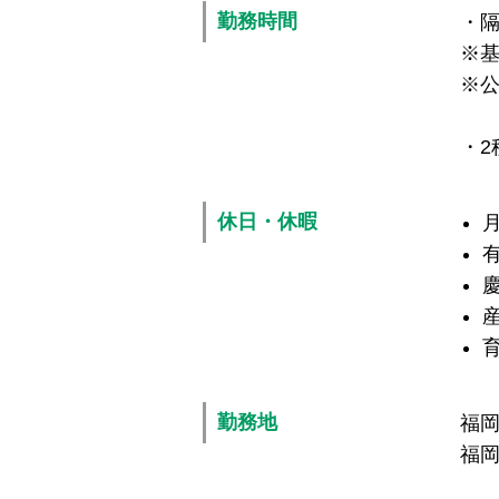
勤務時間
・隔
※基
※
・2
休日・休暇
勤務地
福岡
福岡