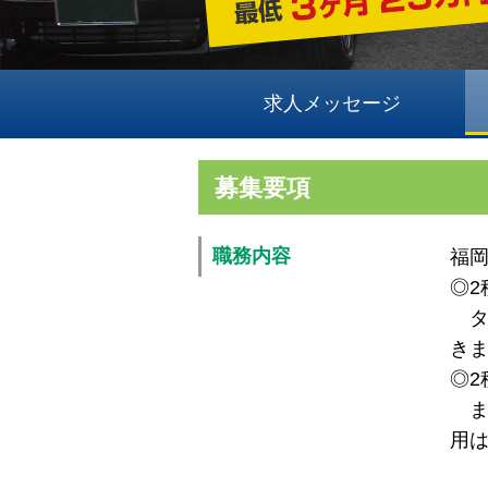
求人メッセージ
募集要項
職務内容
福
◎2
タ
き
◎2
ま
用