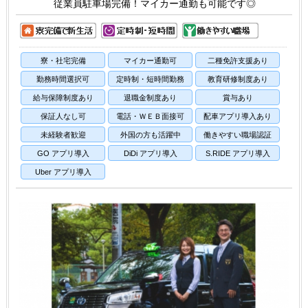
従業員駐車場完備！マイカー通勤も可能です◎
寮・社宅完備
マイカー通勤可
二種免許支援あり
勤務時間選択可
定時制・短時間勤務
教育研修制度あり
給与保障制度あり
退職金制度あり
賞与あり
保証人なし可
電話・ＷＥＢ面接可
配車アプリ導入あり
未経験者歓迎
外国の方も活躍中
働きやすい職場認証
GO アプリ導入
DiDi アプリ導入
S.RIDE アプリ導入
Uber アプリ導入