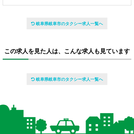
会社名
岐阜県岐阜市のタクシー求人一覧へ
つばめ自動車株式会社 岐阜支社
設立日
この求人を見た人は、こんな求人も見ています
昭和27年3月24日
代表者
岐阜県岐阜市のタクシー求人一覧へ
代表取締役社長 天野 清美
資本金
7億2905万円（グループ総資本金）
事業内容
一般乗用旅客運送事業、一般貸切旅客運送事業、一般乗合旅