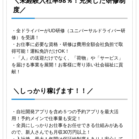
＼未経験入社率98％！充実した研修制
度／
・全ドライバーがUD研修（ユニバーサルドライバー研
修）を受講！
・お仕事に必要な資格・研修は費用全額会社負担で取
得可能！運転免許だけOK！
・「人」の送迎だけでなく、「荷物」や「サービス」
を届ける事業を展開！お客様に寄り添い社会福祉に貢
献！
＼しっかり稼げます！！／
・自社開発アプリを含め５つの予約アプリを最大活
用！予約メインで仕事量も安定！
・全員にしっかりお仕事をお任せできる仕組みがある
ので、新人さんでも月収30万円以上！
・入社後、最大１年間は保証給制度もあり！安心して