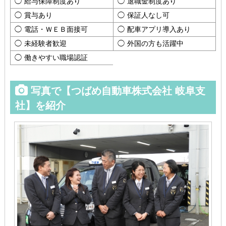
給与保障制度あり
退職金制度あり
賞与あり
保証人なし可
電話・ＷＥＢ面接可
配車アプリ導入あり
未経験者歓迎
外国の方も活躍中
働きやすい職場認証
写真で【つばめ自動車株式会社 岐阜支
社】を紹介