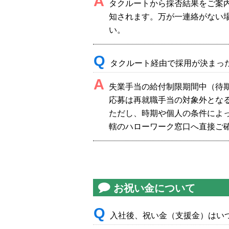
A
タクルートから採否結果をご案
知されます。万が一連絡がない
い。
Q
タクルート経由で採用が決まっ
A
失業手当の給付制限期間中（待期
応募は再就職手当の対象外とな
ただし、時期や個人の条件によ
轄のハローワーク窓口へ直接ご
お祝い金について
Q
入社後、祝い金（支援金）はい