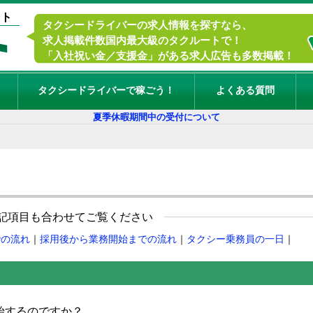
イト
タクシードライバーの求人情報を探すなら、
求人掲載件数国内最大級のタクルートで！
「入社祝い金／支援金」がある求人広告も多数掲載！
タクシードライバーで稼ごう！
よくある質問
夏季休暇期間中の受付について
記項目も合わせてご覧ください
での流れ
｜
採用後から業務開始までの流れ
｜
タクシー乗務員の一日
｜
始するのですか？