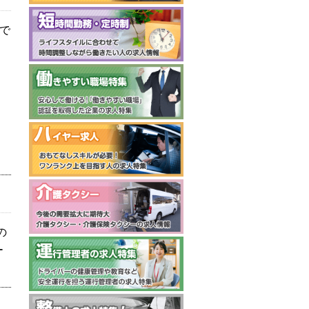
で
く
の
ー