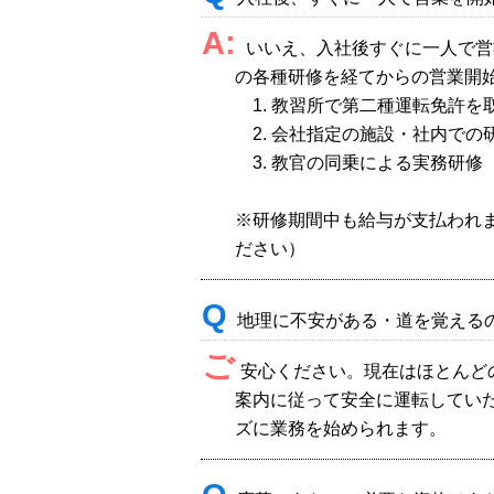
A:
いいえ、入社後すぐに一人で営
の各種研修を経てからの営業開
1. 教習所で第二種運転免許を
2. 会社指定の施設・社内での
3. 教官の同乗による実務研修
※研修期間中も給与が支払われ
ださい）
Q
地理に不安がある・道を覚える
ご
安心ください。現在はほとんど
案内に従って安全に運転してい
ズに業務を始められます。