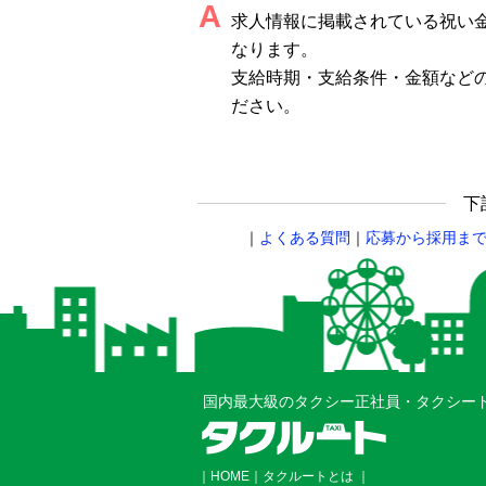
A
求人情報に掲載されている祝い
なります。
支給時期・支給条件・金額など
ださい。
下
｜
よくある質問
｜
応募から採用ま
国内最大級のタクシー正社員・タクシー
｜
HOME
｜
タクルートとは
｜