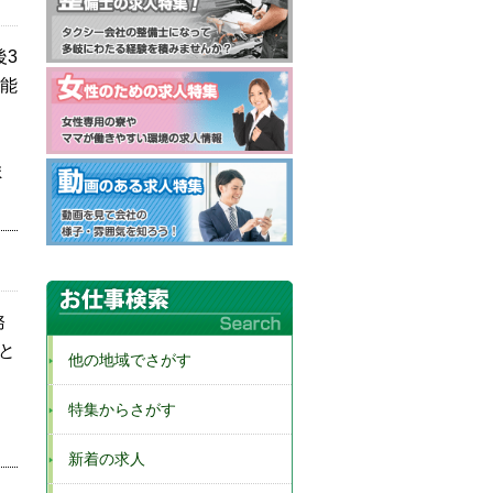
後3
可能
ま
務
と
他の地域でさがす
特集からさがす
新着の求人