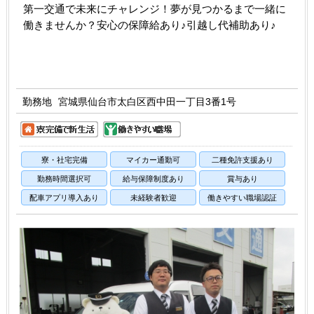
第一交通で未来にチャレンジ！夢が見つかるまで一緒に
働きませんか？安心の保障給あり♪引越し代補助あり♪
勤務地
宮城県仙台市太白区西中田一丁目3番1号
寮・社宅完備
マイカー通勤可
二種免許支援あり
勤務時間選択可
給与保障制度あり
賞与あり
配車アプリ導入あり
未経験者歓迎
働きやすい職場認証