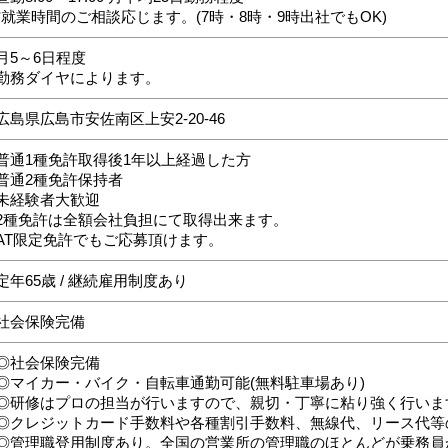
*就業時間のご相談応じます。(7時・8時・9時出社でもOK)
月5～6日程度
勤務ダイヤによります。
広島県広島市安佐南区上安2-20-46
普通1種免許取得後1年以上経過した方
普通2種免許保持者
未経験者大歓迎
2種免許は全額会社負担にて取得出来ます。
AT限定免許でもご応募頂けます。
定年65歳 / 継続雇用制度あり
社会保険完備
◎社会保険完備
◎マイカー・バイク・自転車通勤可能(無料駐車場あり)
◎研修はプロの担当が行いますので、親切・丁寧に粘り強く行いま
◎クレジットカード手数料や各種割引手数料、無線代、リース代等
◎管理職登用制度あり。全国の営業所の管理職のほとんどが乗務員