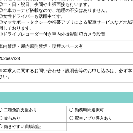
◎土・日・祝日、夜間や出張面接も行います。
◎全車カーナビ搭載なので、地理の不安はありません。
◎女性ドライバーも活躍中です。
◎ママサポートタクシーや携帯アプリによる配車サービスなど地域
開しております。
◎ドライブレコーダー付き車内外撮影防犯カメラ設置
車内禁煙・屋内原則禁煙・喫煙スペース有
2026/07/28
※本求人に関するお問い合わせ・説明会等のお申し込みは、必ず本
さい。
二種免許支援あり
勤務時間選択可
賞与あり
配車アプリ導入あり
働きやすい職場認証