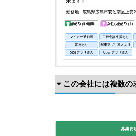
来ます♪
勤務地
広島県広島市安佐南区上安2-
マイカー通勤可
二種免許支援あり
賞与あり
配車アプリ導入あり
DiDi アプリ導入
Uber アプリ導入
この会社には複数の
募集要