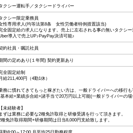
タクシー運転手／タクシードライバー
タクシー限定乗務員
女性専用求人(均等法第8条 女性労働者特例措置該当)
完全固定給の求人になります。売上に左右される事の無いタクシー
Uber導入で売上UP♪PayPay決済可能♪
契約社員・嘱託社員
期間の定めあり(１年間) 契約更新あり
完全固定給制
月給211,400円（4勤1休）
乗務に慣れてきてもっと稼ぎたい方は、一般ドライバーへの移行も
*基本給+業績歩合給+諸手当で20万円以上可能(一般ドライバーの場
【未経験者】
まずは業務に必要な2種免許取得と研修受講を行って頂きます。
2種免許取得期間+研修期間は日当8,000円支給致します。
昼勤8:00～17:00 月平均25日勤務程度