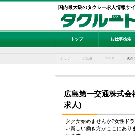
国内最大級のタクシー求人情報サ
トップ
お仕事検索
トップ
広島県
広島市
広島
広島第一交通株式会社
求人)
タク女始めませんか?女性ドラ
い新しい働き方がここにあり