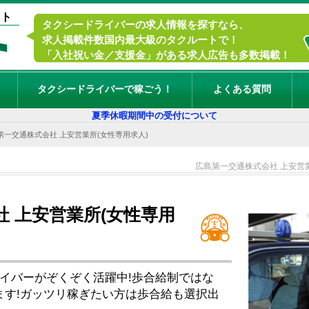
イト
タクシードライバーの求人情報を探すなら、
求人掲載件数国内最大級のタクルートで！
「入社祝い金／支援金」がある求人広告も多数掲載！
タクシードライバーで稼ごう！
よくある質問
夏季休暇期間中の受付について
第一交通株式会社 上安営業所(女性専用求人)
広島第一交通株式会社 上安営
 上安営業所(女性専用
イバーがぞくぞく活躍中!歩合給制ではな
ます!ガッツリ稼ぎたい方は歩合給も選択出