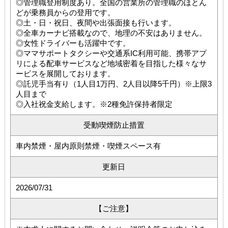
◎管理職登用制度あり。全国の営業所の管理職のほとん
どが乗務員からの登用です。
◎土・日・祝日、夜間や出張面接も行います。
◎全車カーナビ搭載なので、地理の不安はありません。
◎女性ドライバーも活躍中です。
◎ママサポートタクシーや交通系IC利用可能、携帯アプ
リによる配車サービスなど地域密着を目指した様々なサ
ービスを展開しております。
◎託児手当有り（1人目1万円、2人目以降5千円）※上限3
人目まで
◎入社祝金支給します。※2種免許保持者限定
受動喫煙防止措置
車内禁煙・屋内原則禁煙・喫煙スペース有
更新日
2026/07/31
【ご注意】