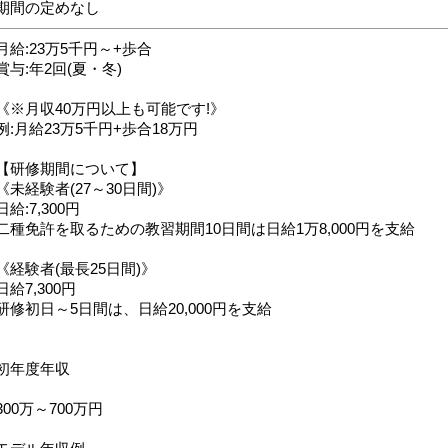
期間の定めなし
月給:23万5千円～+歩合
賞与:年2回(夏・冬)
《※月収40万円以上も可能です!》
例:月給23万5千円+歩合18万円
【研修期間について】
《未経験者(27～30日間)》
日給:7,300円
二種免許を取るための教習期間10日間は日給1万8,000円を支給
《経験者(最長25日間)》
日給7,300円
研修初日～5日間は、日給20,000円を支給
初年度年収
300万～700万円