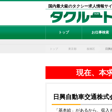
国内最大級のタクシー求人情報サ
トップ
お仕事検索
トップ
東京都
板橋区
日興
現在、本
日興自動車交通株式
「基本給」があるから、収入も