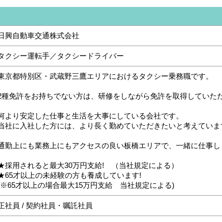
日興自動車交通株式会社
タクシー運転手／タクシードライバー
東京都特別区・武蔵野三鷹エリアにおけるタクシー乗務職です。
2種免許をお持ちでない方は、研修をしながら免許を取得していただ
何より安定した仕事と生活を大事にしている会社です。
当社に入社した方には、より長く勤めていただきたいと考えていま
通勤上にも業務上にもアクセスの良い板橋エリアで、一緒に仕事し
★採用されると最大30万円支給! （当社規定による）
★65才以上の未経験の方も養成しています!
(※65才以上の場合最大15万円支給 当社規定による)
正社員 / 契約社員・嘱託社員