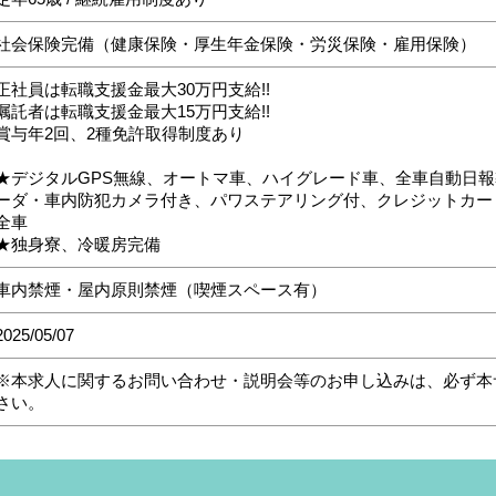
社会保険完備（健康保険・厚生年金保険・労災保険・雇用保険）
正社員は転職支援金最大30万円支給!!
嘱託者は転職支援金最大15万円支給!!
賞与年2回、2種免許取得制度あり
★デジタルGPS無線、オートマ車、ハイグレード車、全車自動日
ーダ・車内防犯カメラ付き、パワステアリング付、クレジットカード・
全車
★独身寮、冷暖房完備
車内禁煙・屋内原則禁煙（喫煙スペース有）
2025/05/07
※本求人に関するお問い合わせ・説明会等のお申し込みは、必ず本
さい。