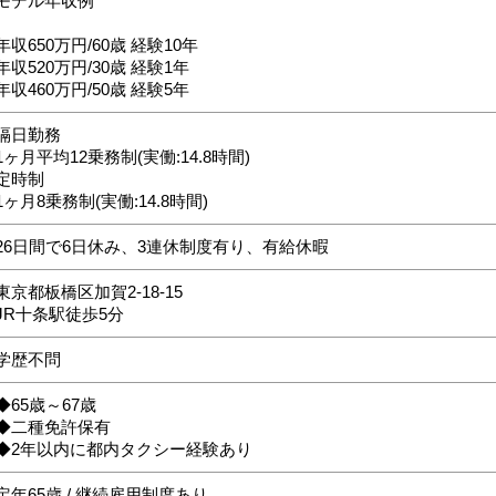
モデル年収例
年収650万円/60歳 経験10年
年収520万円/30歳 経験1年
年収460万円/50歳 経験5年
隔日勤務
1ヶ月平均12乗務制(実働:14.8時間)
定時制
1ヶ月8乗務制(実働:14.8時間)
26日間で6日休み、3連休制度有り、有給休暇
東京都板橋区加賀2-18-15
JR十条駅徒歩5分
学歴不問
◆65歳～67歳
◆二種免許保有
◆2年以内に都内タクシー経験あり
定年65歳 / 継続雇用制度あり