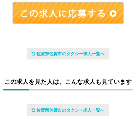
会社名
佐賀県佐賀市のタクシー求人一覧へ
有限会社大財タクシー
設立日
この求人を見た人は、こんな求人も見ています
1972/02/07
代表者
佐賀県佐賀市のタクシー求人一覧へ
代表取締役社長 小部 信吾
従業員数