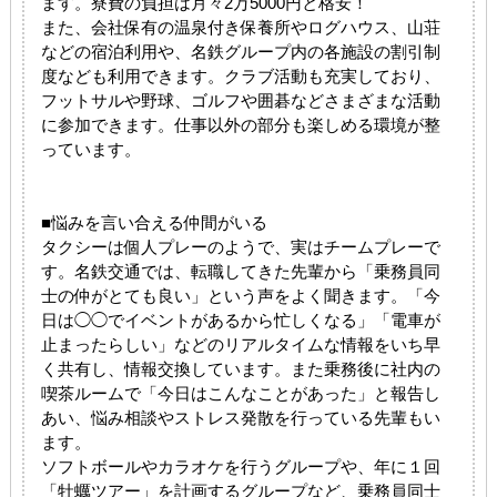
ます。寮費の負担は月々2万5000円と格安！
また、会社保有の温泉付き保養所やログハウス、山荘
などの宿泊利用や、名鉄グループ内の各施設の割引制
度なども利用できます。クラブ活動も充実しており、
フットサルや野球、ゴルフや囲碁などさまざまな活動
に参加できます。仕事以外の部分も楽しめる環境が整
っています。
■悩みを言い合える仲間がいる
タクシーは個人プレーのようで、実はチームプレーで
す。名鉄交通では、転職してきた先輩から「乗務員同
士の仲がとても良い」という声をよく聞きます。「今
日は◯◯でイベントがあるから忙しくなる」「電車が
止まったらしい」などのリアルタイムな情報をいち早
く共有し、情報交換しています。また乗務後に社内の
喫茶ルームで「今日はこんなことがあった」と報告し
あい、悩み相談やストレス発散を行っている先輩もい
ます。
ソフトボールやカラオケを行うグループや、年に１回
「牡蠣ツアー」を計画するグループなど、乗務員同士