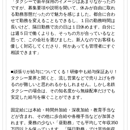
「タクシーで新卒採用のイメージはあまりなかったの
ですが、募集要項や説明を聞いて、休みが自由に取れ
る勤務形態だったので魅力を感じました。都合に合わ
せて勤務を変えることもできるし、１日の勤務時間は
長いけど、隔日勤務で次の日は１日休めます。自分に
は週５日で働くよりも、そっちの方が合っているなと
思って、この会社を選びました。新人なのでお客様も
優しく対応してくださり、何かあっても管理者にすぐ
相談できます」
■頑張りが給与についてくる！研修中も給与保証あり！
タクシー業界と聞くと、流し営業などで売り上げを作
るのが難しいと思われるかもしれません。しかし名鉄
タクシーの場合は、その知名度から無線配車だけでも
安定した給与を稼ぐことができます。
固定給には本給・時間外加給・深夜加給・教育手当な
どが含まれ、その他に歩合給や各種手当などが加算さ
れます。乗務の少ない「昼勤務」でも平均して年収350
万円以上を保っています。「隔日勤務」では平均年収