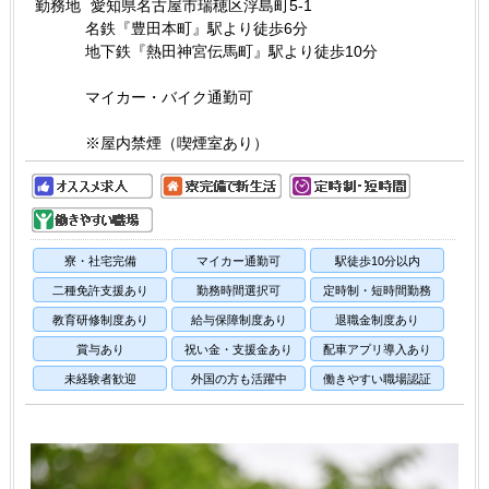
勤務地
愛知県名古屋市瑞穂区浮島町5-1
名鉄『豊田本町』駅より徒歩6分
地下鉄『熱田神宮伝馬町』駅より徒歩10分
マイカー・バイク通勤可
※屋内禁煙（喫煙室あり）
寮・社宅完備
マイカー通勤可
駅徒歩10分以内
二種免許支援あり
勤務時間選択可
定時制・短時間勤務
教育研修制度あり
給与保障制度あり
退職金制度あり
賞与あり
祝い金・支援金あり
配車アプリ導入あり
未経験者歓迎
外国の方も活躍中
働きやすい職場認証