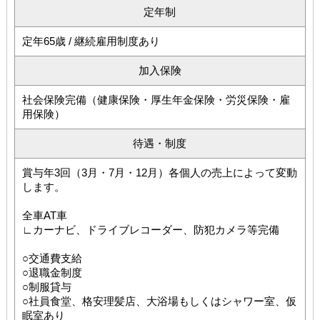
定年制
定年65歳 / 継続雇用制度あり
加入保険
社会保険完備（健康保険・厚生年金保険・労災保険・雇
用保険）
待遇・制度
賞与年3回（3月・7月・12月）各個人の売上によって変動
します。
全車AT車
∟カーナビ、ドライブレコーダー、防犯カメラ等完備
○交通費支給
○退職金制度
○制服貸与
○社員食堂、格安理髪店、大浴場もしくはシャワー室、仮
眠室あり