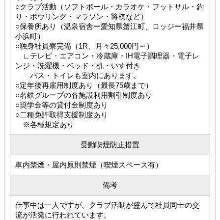
○クラブ活動（ソフトボール・カラオケ・フットサル・釣
り・ボウリング・マラソン・将棋など）
○保養所あり（温泉宿舎ー愛知県蟹江町、ロッジー福井県
小浜町）
○独身社員寮完備（1R、月々25,000円～）
∟テレビ・エアコン・冷蔵庫・IH電子調理器・電子レ
ンジ・洗濯機・ベッド・机・いす付き
バス・トイレも室内にあります。
○定年後再雇用制度あり（最長75歳まで）
○名鉄グループの各施設利用割引制度あり
○奨学金等の貸付金制度あり
○二種免許取得支援制度あり
※各種規定あり
受動喫煙防止措置
車内禁煙・屋内原則禁煙（喫煙スペース有）
備考
仕事中は一人ですが、クラブ活動が盛んで社員同士の交
流が活発に行われています。