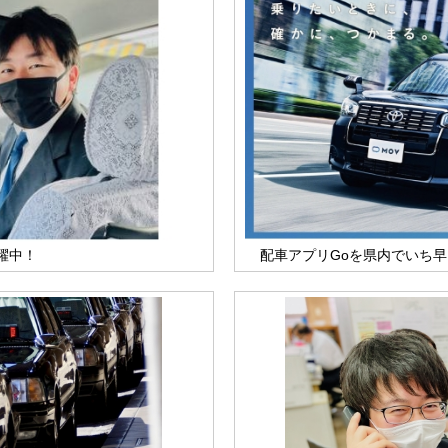
躍中！
配車アプリGoを県内でいち