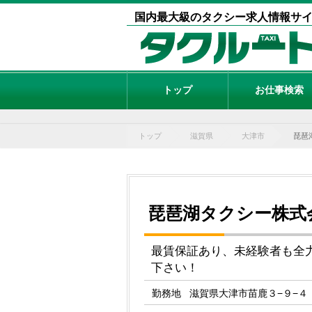
国内最大級のタクシー求人情報サ
トップ
お仕事検索
トップ
滋賀県
大津市
琵琶
琵琶湖タクシー株式
最賃保証あり、未経験者も全
下さい！
勤務地
滋賀県大津市苗鹿３−９−