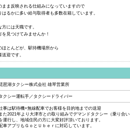
のまま反映される仕組みになっていますので
りはるかに多い給与取得者も多数在籍しています。
な方には天職です。
方を見つけてみませんか！
のほとんどが、駅待機場所から
様送迎です。
琵琶湖タクシー株式会社 雄琴営業所
タクシー運転手／タクシードライバー
仕事は駅待機+無線配車でお客様を目的地までの送迎
また2021年より大津市との取り組みでデマンドタクシー（乗り合
を運行し、地域住民の方に大変好評頂いております。
配車アプリもＧｏとＵｂｅｒに対応しています。