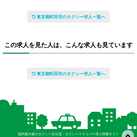
会社名
東京都町田市のタクシー求人一覧へ
東日本タクシー株式会社
設立日
この求人を見た人は、こんな求人も見ています
平成10年9月21日
代表者
東京都町田市のタクシー求人一覧へ
代表取締役社長 稲垣 誠
資本金
1300万
従業員数
70名（令和8年2月1日現在）
国内最大級のタクシー正社員・タクシードライバー求人情報サイト