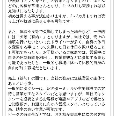
が無線（アプリを含む）の営業となりますので、ほとん
どのお客様が常連さんとなり、2～3カ月も乗務すれば顔
見知りにもなります。
初めは覚える事が沢山ありますが、2～3カ月もすれば売
り上げを軌道に乗せる事も可能です！
また、体調不良等で欠勤してしまった場合など、一般的
には「欠勤（有給）」となりますが、当社では、売上の
補填を行いたいといったドライバーが多く、自身の休日
を変更する事によって欠勤した日と休日を振り返ること
も可能であったり、お子様がいるご家庭では、営業中に
自身の休憩時間を利用し、授業参観などに参加する事も
可能であったりと、一般的な職場に比べて比較的自身の
自由が利く職場だと思います。
売上（給与）の面でも、当社の強みは無線営業が主体で
あるという事。
一般的にタクシーは、駅のターミナルや主要施設での客
待ち営業が主なスタイルだとは思いますが、当社ではタ
クシーを必要とするお客様が電話やアプリなどで当社を
ご指定頂き、お迎えに向かう営業スタイルとなっている
為、効率の良い営業が可能です。
ピークの時間帯などでは、お客様が乗車中に次のお客様