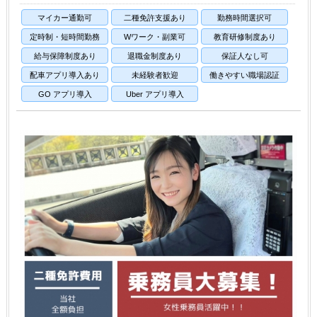
マイカー通勤可
二種免許支援あり
勤務時間選択可
定時制・短時間勤務
Wワーク・副業可
教育研修制度あり
給与保障制度あり
退職金制度あり
保証人なし可
配車アプリ導入あり
未経験者歓迎
働きやすい職場認証
GO アプリ導入
Uber アプリ導入