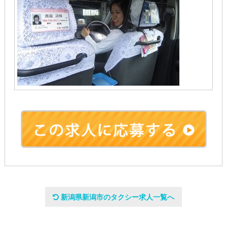
会社名
新潟県新潟市のタクシー求人一覧へ
新潟第一交通株式会社