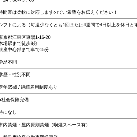
時間帯は柔軟に対応しますのでご希望をお伝えください！
シフトによる（毎週少なくとも1回または4週間で4日以上を休日と
東京都江東区東陽1-16-20
木場駅まで徒歩8分
銀座中心部まで車で15分
学歴不問
学歴・性別不問
定年65歳 / 継続雇用制度あり
●社会保険完備
特になし
車内禁煙・屋内原則禁煙（喫煙スペース有）