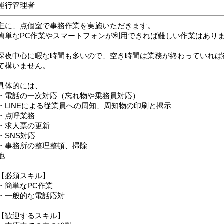
運行管理者
主に、点個室で事務作業を実施いただきます。
簡単なPC作業やスマートフォンが利用できれば難しい作業はあり
深夜中心に暇な時間も多いので、空き時間は業務が終わっていれば
て構いません。
具体的には、
・電話の一次対応（忘れ物や乗務員対応）
・LINEによる従業員への周知、周知物の印刷と掲示
・点呼業務
・求人票の更新
・SNS対応
・事務所の整理整頓、掃除
他
【必須スキル】
・簡単なPC作業
・一般的な電話応対
【歓迎するスキル】