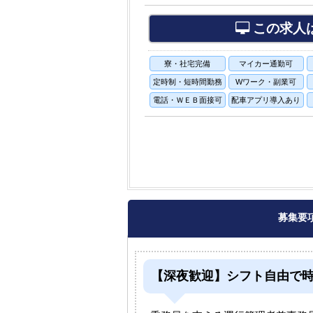
この求人
寮・社宅完備
マイカー通勤可
定時制・短時間勤務
Wワーク・副業可
電話・ＷＥＢ面接可
配車アプリ導入あり
募集要
【深夜歓迎】シフト自由で