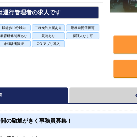
は運行管理者の求人です
駅徒歩10分以内
二種免許支援あり
勤務時間選択可
教育研修制度あり
賞与あり
保証人なし可
未経験者歓迎
GO アプリ導入
項
時間の融通がきく事務員募集！