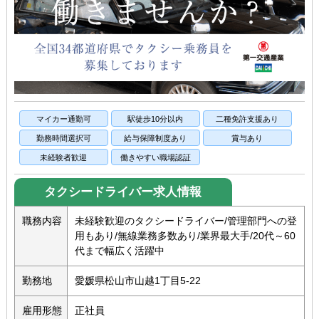
マイカー通勤可
駅徒歩10分以内
二種免許支援あり
勤務時間選択可
給与保障制度あり
賞与あり
未経験者歓迎
働きやすい職場認証
タクシードライバー求人情報
職務内容
未経験歓迎のタクシードライバー/管理部門への登
用もあり/無線業務多数あり/業界最大手/20代～60
代まで幅広く活躍中
勤務地
愛媛県松山市山越1丁目5-22
雇用形態
正社員