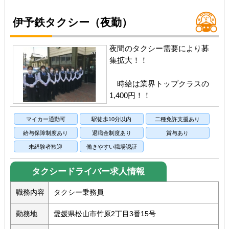
伊予鉄タクシー（夜勤）
夜間のタクシー需要により募
集拡大！！
時給は業界トップクラスの
1,400円！！
マイカー通勤可
駅徒歩10分以内
二種免許支援あり
給与保障制度あり
退職金制度あり
賞与あり
未経験者歓迎
働きやすい職場認証
タクシードライバー求人情報
職務内容
タクシー乗務員
勤務地
愛媛県松山市竹原2丁目3番15号