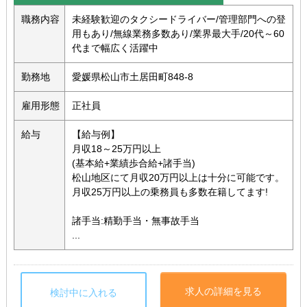
職務内容
未経験歓迎のタクシードライバー/管理部門への登
用もあり/無線業務多数あり/業界最大手/20代～60
代まで幅広く活躍中
勤務地
愛媛県松山市土居田町848-8
雇用形態
正社員
給与
【給与例】
月収18～25万円以上
(基本給+業績歩合給+諸手当)
松山地区にて月収20万円以上は十分に可能です。
月収25万円以上の乗務員も多数在籍してます!
諸手当:精勤手当・無事故手当
...
求人の詳細を見る
検討中に入れる