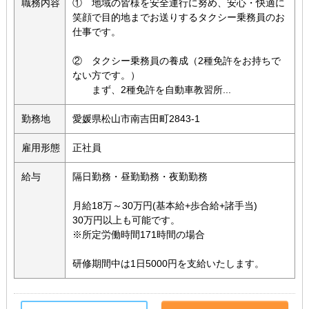
職務内容
① 地域の皆様を安全運行に努め、安心・快適に
笑顔で目的地までお送りするタクシー乗務員のお
仕事です。
② タクシー乗務員の養成（2種免許をお持ちで
ない方です。）
まず、2種免許を自動車教習所...
勤務地
愛媛県松山市南吉田町2843-1
雇用形態
正社員
給与
隔日勤務・昼勤勤務・夜勤勤務
月給18万～30万円(基本給+歩合給+諸手当)
30万円以上も可能です。
※所定労働時間171時間の場合
研修期間中は1日5000円を支給いたします。