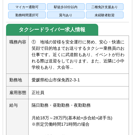
マイカー通勤可
駅徒歩10分以内
二種免許支援あり
勤務時間選択可
賞与あり
未経験者歓迎
タクシードライバー求人情報
職務内容
① 地域の皆様を安全運行に努め、安心・快適に
笑顔で目的地までお送りするタクシー乗務員のお
仕事です。近くに武道館もあり、イベントが行わ
れる際は送迎をしております。また、近隣に小中
学校もあり、大会等...
勤務地
愛媛県松山市保免西2-3-1
雇用形態
正社員
給与
隔日勤務・昼勤勤務・夜勤勤務
月給18万～28万円(基本給+歩合給+諸手当)
※所定労働時間171時間の場合