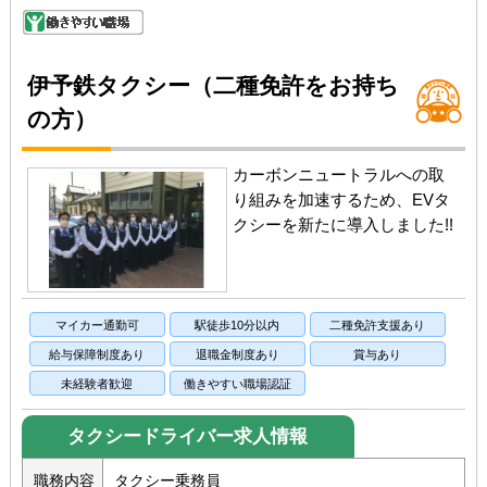
伊予鉄タクシー（二種免許をお持ち
の方）
カーボンニュートラルへの取
り組みを加速するため、EVタ
クシーを新たに導入しました!!
マイカー通勤可
駅徒歩10分以内
二種免許支援あり
給与保障制度あり
退職金制度あり
賞与あり
未経験者歓迎
働きやすい職場認証
タクシードライバー求人情報
職務内容
タクシー乗務員