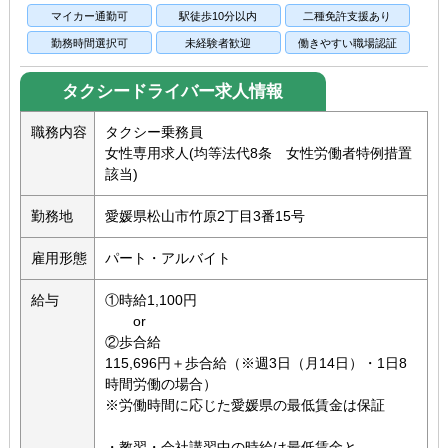
マイカー通勤可
駅徒歩10分以内
二種免許支援あり
勤務時間選択可
未経験者歓迎
働きやすい職場認証
タクシードライバー求人情報
職務内容
タクシー乗務員
女性専用求人(均等法代8条 女性労働者特例措置
該当)
勤務地
愛媛県松山市竹原2丁目3番15号
雇用形態
パート・アルバイト
給与
①時給1,100円
or
②歩合給
115,696円＋歩合給（※週3日（月14日）・1日8
時間労働の場合）
※労働時間に応じた愛媛県の最低賃金は保証
・教習・会社講習中の時給は最低賃金と...