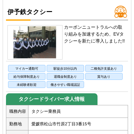
伊予鉄タクシー
カーボンニュートラルへの取
り組みを加速するため、EVタ
クシーを新たに導入しました!!
マイカー通勤可
駅徒歩10分以内
二種免許支援あり
給与保障制度あり
退職金制度あり
賞与あり
未経験者歓迎
働きやすい職場認証
タクシードライバー求人情報
職務内容
タクシー乗務員
勤務地
愛媛県松山市竹原2丁目3番15号