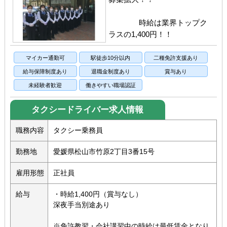
時給は業界トップク
ラスの1,400円！！
マイカー通勤可
駅徒歩10分以内
二種免許支援あり
給与保障制度あり
退職金制度あり
賞与あり
未経験者歓迎
働きやすい職場認証
タクシードライバー求人情報
職務内容
タクシー乗務員
勤務地
愛媛県松山市竹原2丁目3番15号
雇用形態
正社員
給与
・時給1,400円（賞与なし）
深夜手当別途あり
※免許教習・会社講習中の時給は最低賃金となり