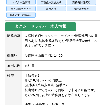
マイカー通勤可
二種免許支援あり
勤務時間選択可
給与保障制度あり
賞与あり
未経験者歓迎
働きやすい職場認証
タクシードライバー求人情報
職務内容
未経験歓迎のタクシードライバー/管理部門への登
用もあり/無線業務多数あり/業界最大手/20代～60
代まで幅広く活躍中
勤務地
愛媛県松山市星岡1‐14‐20
雇用形態
正社員
給与
【給与例】
月収18万円～25万円以上
(基本給+業績歩合給+諸手当)
松山地区にて月収20万円以上は十分に可能です。
月収25万円以上の乗務員も多数在籍してます!
諸手当:精勤手当・無事故手...