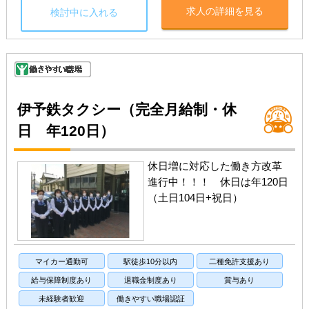
求人の詳細を見る
検討中に入れる
伊予鉄タクシー（完全月給制・休
日 年120日）
休日増に対応した働き方改革
進行中！！！ 休日は年120日
（土日104日+祝日）
マイカー通勤可
駅徒歩10分以内
二種免許支援あり
給与保障制度あり
退職金制度あり
賞与あり
未経験者歓迎
働きやすい職場認証