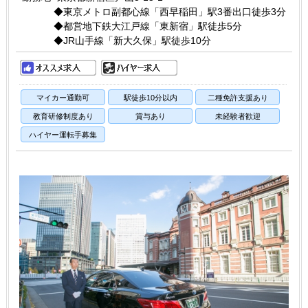
◆東京メトロ副都心線「西早稲田」駅3番出口徒歩3分
◆都営地下鉄大江戸線「東新宿」駅徒歩5分
◆JR山手線「新大久保」駅徒歩10分
マイカー通勤可
駅徒歩10分以内
二種免許支援あり
教育研修制度あり
賞与あり
未経験者歓迎
ハイヤー運転手募集