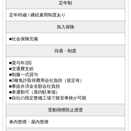
定年制
定年65歳 / 継続雇用制度あり
加入保険
■社会保険完備
待遇・制度
■賞与年2回
■交通費支給
■制服一式貸与
■2種免許取得費用会社負担（規定有）
■事故弁済金全額会社負担
■車通勤可（屋内駐車場）
■自社の指定整備工場で格安車検が可能
受動喫煙防止措置
車内禁煙・屋内禁煙