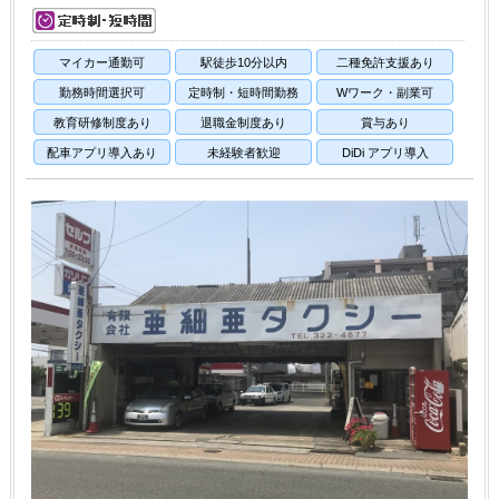
マイカー通勤可
駅徒歩10分以内
二種免許支援あり
勤務時間選択可
定時制・短時間勤務
Wワーク・副業可
教育研修制度あり
退職金制度あり
賞与あり
配車アプリ導入あり
未経験者歓迎
DiDi アプリ導入