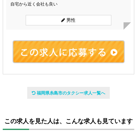
自宅から近く会社も良い
男性
会社名
福岡県糸島市のタクシー求人一覧へ
有限会社 亜細亜タクシー
代表者
この求人を見た人は、こんな求人も見ています
代表取締役社長 結城慎也