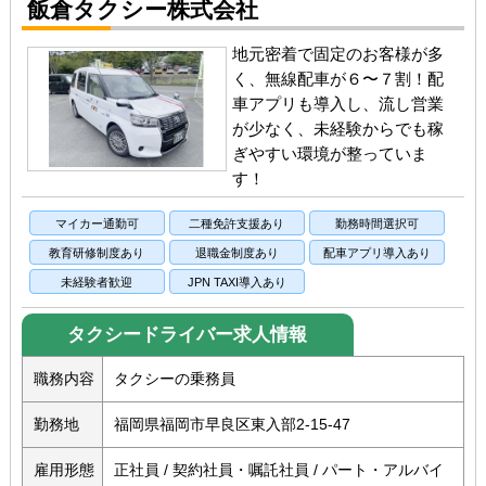
飯倉タクシー株式会社
地元密着で固定のお客様が多
く、無線配車が６〜７割！配
車アプリも導入し、流し営業
が少なく、未経験からでも稼
ぎやすい環境が整っていま
す！
マイカー通勤可
二種免許支援あり
勤務時間選択可
教育研修制度あり
退職金制度あり
配車アプリ導入あり
未経験者歓迎
JPN TAXI導入あり
タクシードライバー求人情報
職務内容
タクシーの乗務員
勤務地
福岡県福岡市早良区東入部2-15-47
雇用形態
正社員 / 契約社員・嘱託社員 / パート・アルバイ