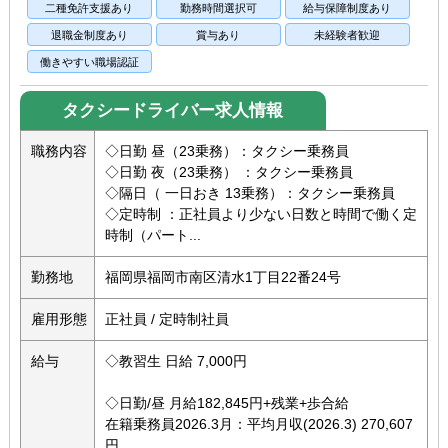
二種免許支援あり
勤務時間選択可
給与保障制度あり
退職金制度あり
賞与あり
未経験者歓迎
働きやすい職場認証
タクシードライバー求人情報
職務内容
◇日勤 昼（23乗務）：タクシー乗務員
◇日勤 夜（23乗務） ：タクシー乗務員
◇隔日（ 一日おき 13乗務）：タクシー乗務員
◇定時制 ：正社員より少ない日数と時間で働く定
時制（パート...
勤務地
福岡県福岡市南区清水1丁目22番24号
雇用形態
正社員 / 定時制社員
給与
◇教習生 日給 7,000円
◇日勤/昼 月給182,845円+残業+歩合給
在籍乗務員2026.3月：平均月収(2026.3) 270,607
円