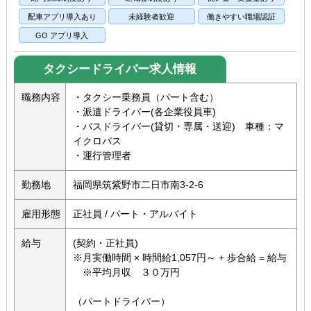
配車アプリ導入あり
未経験者歓迎
働きやすい職場認証
GO アプリ導入
タクシードライバー求人情報
職務内容
・タクシー乗務員（パート含む）
・派遣ドライバー(各企業役員車)
・バスドライバー(貸切・専属・送迎) 車種：マ
イクロバス
・運行管理者
勤務地
福岡県筑紫野市二日市南3-2-6
雇用形態
正社員 / パート・アルバイト
給与
(契約・正社員)
※月実働時間 × 時間給1,057円～ + 歩合給 = 給与
※平均月収 ３０万円
（パートドライバー）