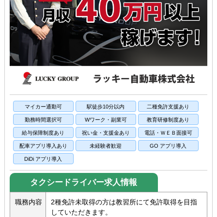
マイカー通勤可
駅徒歩10分以内
二種免許支援あり
勤務時間選択可
Wワーク・副業可
教育研修制度あり
給与保障制度あり
祝い金・支援金あり
電話・ＷＥＢ面接可
配車アプリ導入あり
未経験者歓迎
GO アプリ導入
DiDi アプリ導入
タクシードライバー求人情報
職務内容
2種免許未取得の方は教習所にて免許取得を目指
していただきます。