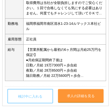
取得費用は当社が全額負担しますのでご安心くだ
さい。１回で合格しなくても気にする必要はあり
ません。何度でもチャレンジして頂いてＯＫで...
勤務地
福岡県福岡市南区清水1-23-14ルマックス本社ビ
ル
雇用形態
正社員
給与
【営業所配属から最初の6ヶ月間は月給25万円を
保証!】
●月給保証期間終了後は
日勤／月給 19万7300円＋歩合給
夜勤／月給 28万8500円＋歩合給
隔日勤務／月給 22万5600円＋歩合...
求人の詳細を見る
検討中に入れる