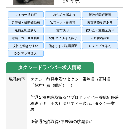
会社です。
マイカー通勤可
二種免許支援あり
勤務時間選択可
定時制・短時間勤務
Wワーク・副業可
教育研修制度あり
退職金制度あり
賞与あり
祝い金・支援金あり
電話・ＷＥＢ面接可
配車アプリ導入あり
未経験者歓迎
女性も働きやすい
働きやすい職場認証
GO アプリ導入
DiDi アプリ導入
タクシードライバー求人情報
職務内容
タクシー教習生及びタクシー乗務員（正社員・
「契約社員（嘱託）」）
普通２種免許取得及びプロドライバー養成研修過
程終了後、ホスピタリティー溢れたタクシー業
務。
※普通免許取得3年未満の求職者に...