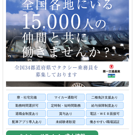
寮・社宅完備
マイカー通勤可
二種免許支援あり
勤務時間選択可
定時制・短時間勤務
給与保障制度あり
退職金制度あり
賞与あり
電話・ＷＥＢ面接可
配車アプリ導入あり
未経験者歓迎
働きやすい職場認証