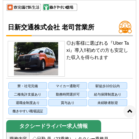
日新交通株式会社 老司営業所
◎お客様に選ばれる『Uber Ta
xi』導入!!初めての方も安定し
た収入を得られます
寮・社宅完備
マイカー通勤可
駅徒歩10分以内
二種免許支援あり
勤務時間選択可
給与保障制度あり
退職金制度あり
賞与あり
未経験者歓迎
働きやすい職場認証
タクシードライバー求人情報
職務内容
◇日勤 昼（23乗務）：タクシー乗務員