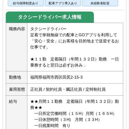
給与保障制度あり
配車アプリ導入あり
未経験者歓迎
タクシードライバー求人情報
職務内容
タクシードライバー
定着で単独無線での配車とGOアプリを利用して
「安心・安全」にお客様を目的地まで送迎するお
仕事です。
★１１勤 定着隔日（年間１３２日）勤務 一日
乗務すると翌日は必ずお休み...
勤務地
福岡県福岡市西区田尻2-15-3
雇用形態
正社員 / 契約社員・嘱託社員 / 定時制社員
給与
★★月間１１勤務 定着隔日（年間１３２日）勤
務★★
一日所定労働時間（１５H）月間（１６５H）
一日休憩時間（３H) 月間（３３H）
一日残業時間 有り