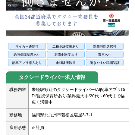
マイカー通勤可
二種免許支援あり
勤務時間選択可
給与保障制度あり
退職金制度あり
賞与あり
配車アプリ導入あり
未経験者歓迎
働きやすい職場認証
タクシードライバー求人情報
職務内容
未経験歓迎のタクシードライバー/AI配車アプリDi
Di/提携保育所あり/業界最大手/20代～60代まで幅
広く活躍中
勤務地
福岡県北九州市若松区塩屋3-7-1
雇用形態
正社員