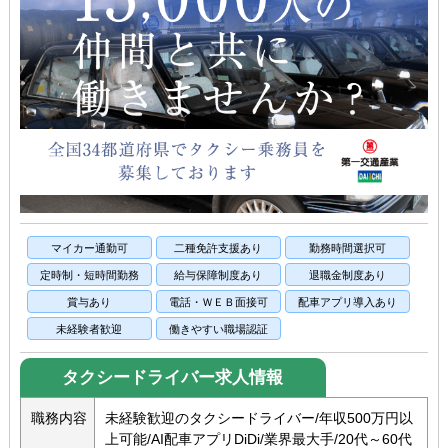
マイカー通勤可
二種免許支援あり
勤務時間選択可
定時制・短時間勤務
給与保障制度あり
退職金制度あり
賞与あり
電話・ＷＥＢ面接可
配車アプリ導入あり
未経験者歓迎
働きやすい職場認証
タクシードライバー求人情報
職務内容
未経験歓迎のタクシードライバー/年収500万円以
上可能/AI配車アプリDiDi/業界最大手/20代～60代