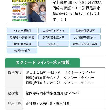
定】業務開始から6ヶ月間30万
円給与保証！！！業界最高水
準の待遇でお待ちしておりま
す！！！
マイカー通勤可
二種免許支援あり
勤務時間選択可
定時制・短時間勤務
教育研修制度あり
給与保障制度あり
退職金制度あり
賞与あり
配車アプリ導入あり
未経験者歓迎
タクシードライバー求人情報
職務内容
隔日１１勤務 一日おき タクシードライバー
日勤(昼勤) 朝から夕方 タクシードライバー
日勤(夜勤) 夕方から朝 タクシードライバー
勤務地
福岡県福岡市博多区西月隈1-13-47
雇用形態
正社員 / 契約社員・嘱託社員