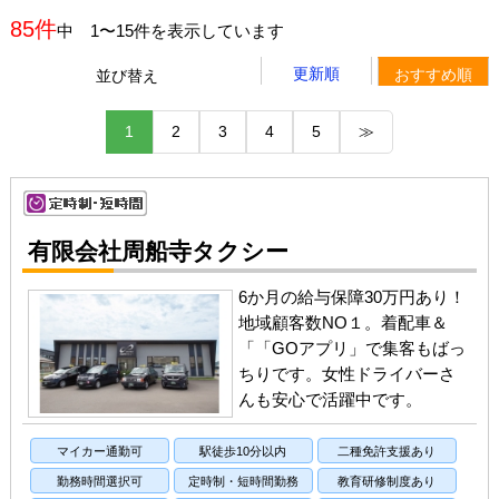
85件
中 1〜15件を表示しています
更新順
おすすめ順
並び替え
1
2
3
4
5
≫
有限会社周船寺タクシー
6か月の給与保障30万円あり！
地域顧客数NO１。着配車＆
「「GOアプリ」で集客もばっ
ちりです。女性ドライバーさ
んも安心で活躍中です。
マイカー通勤可
駅徒歩10分以内
二種免許支援あり
勤務時間選択可
定時制・短時間勤務
教育研修制度あり