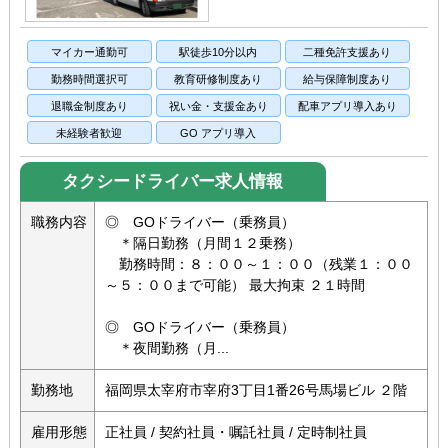
マイカー通勤可
駅徒歩10分以内
二種免許支援あり
勤務時間選択可
教育研修制度あり
給与保障制度あり
退職金制度あり
祝い金・支援金あり
配車アプリ導入あり
未経験者歓迎
GO アプリ導入
タクシードライバー求人情報
職務内容
◎ GOドライバー（乗務員）
＊隔日勤務（月間１２乗務）
勤務時間：８：００～１：００（残業１：００
～５：００まで可能） 最大拘束 ２１時間
◎ GOドライバー（乗務員）
＊夜間勤務（月...
勤務地
福岡県太宰府市宰府3丁目1番26号馬場ビル ２階
雇用形態
正社員 / 契約社員・嘱託社員 / 定時制社員