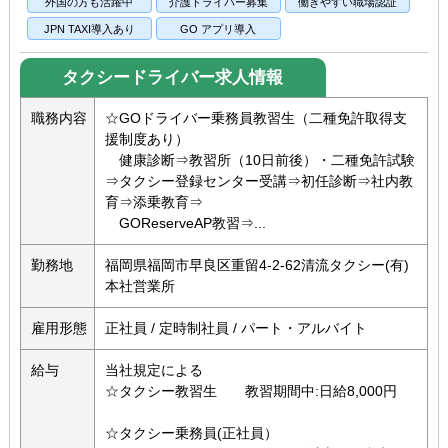
外国の方も活躍中
介護ドライバー募集
働きやすい職場認証
JPN TAXI導入あり
GO アプリ導入
タクシードライバー求人情報
職務内容
☆GOドライバー乗務員教習生（二種免許取得支
援制度あり）
健康診断⇒教習所（10日前後）・二種免許試験
⇒タクシー登録センター受講⇒初任診断⇒社内教
育⇒添乗教育⇒
GOReserveAP教習⇒...
勤務地
福岡県福岡市早良区重留4-2-62清流タクシー(有)
本社営業所
雇用形態
正社員 / 定時制社員 / パート・アルバイト
給与
当社規定による
☆タクシー教習生 教習期間中:日給8,000円
☆タクシー乗務員(正社員）