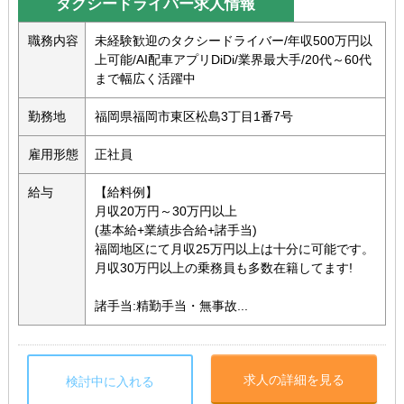
タクシードライバー求人情報
職務内容
未経験歓迎のタクシードライバー/年収500万円以
上可能/AI配車アプリDiDi/業界最大手/20代～60代
まで幅広く活躍中
勤務地
福岡県福岡市東区松島3丁目1番7号
雇用形態
正社員
給与
【給料例】
月収20万円～30万円以上
(基本給+業績歩合給+諸手当)
福岡地区にて月収25万円以上は十分に可能です。
月収30万円以上の乗務員も多数在籍してます!
諸手当:精勤手当・無事故...
求人の詳細を見る
検討中に入れる