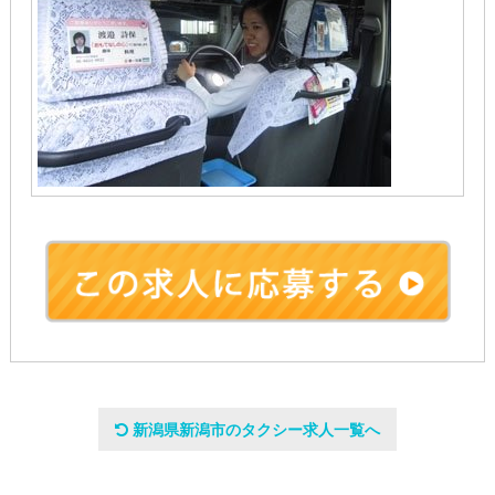
会社名
新潟県新潟市のタクシー求人一覧へ
新潟第一交通株式会社