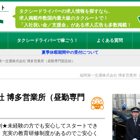
イト
タクシードライバーの求人情報を探すなら、
求人掲載件数国内最大級のタクルートで！
「入社祝い金／支援金」がある求人広告も多数掲載！
タクシードライバーで稼ごう！
よくある質問
夏季休暇期間中の受付について
第一交通株式会社 博多営業所（昼勤専門固定給）
福岡第一交通株式会社 博多営業所
社 博多営業所（昼勤専門
制★未経験の方でも安心してスタートでき
！充実の教育研修制度があるのでご安心く