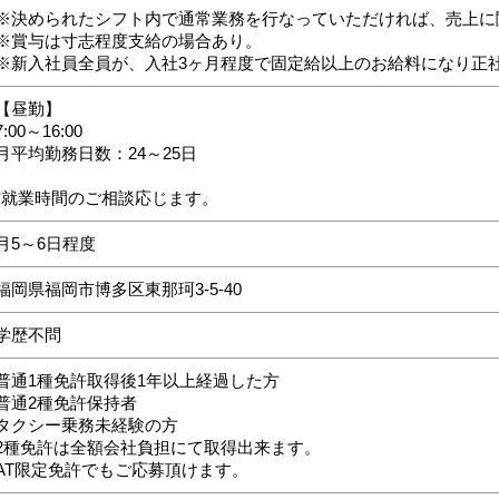
※決められたシフト内で通常業務を行なっていただければ、売上に
※賞与は寸志程度支給の場合あり。
※新入社員全員が、入社3ヶ月程度で固定給以上のお給料になり正
【昼勤】
7:00～16:00
月平均勤務日数：24～25日
*就業時間のご相談応じます。
月5～6日程度
福岡県福岡市博多区東那珂3-5-40
学歴不問
普通1種免許取得後1年以上経過した方
普通2種免許保持者
タクシー乗務未経験の方
2種免許は全額会社負担にて取得出来ます。
AT限定免許でもご応募頂けます。