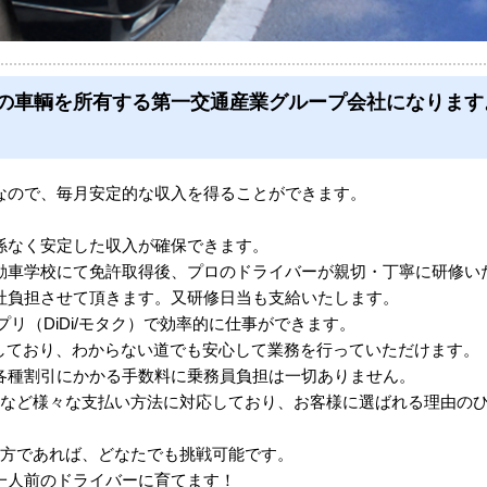
00台の車輌を所有する第一交通産業グループ会社になりま
なので、毎月安定的な収入を得ることができます。
係なく安定した収入が確保できます。
動車学校にて免許取得後、プロのドライバーが親切・丁寧に研修い
負担させて頂きます。又研修日当も支給いたします。
リ（DiDi/モタク）で効率的に仕事ができます。
備しており、わからない道でも安心して業務を行っていただけます。
各種割引にかかる手数料に乗務員負担は一切ありません。
済など様々な支払い方法に対応しており、お客様に選ばれる理由の
る方であれば、どなたでも挑戦可能です。
一人前のドライバーに育てます！