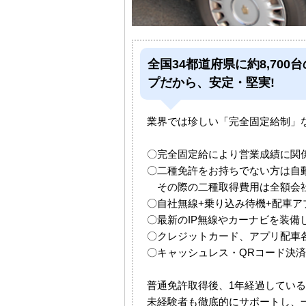
全国34都道府県に約8,7
プだから、安定・堅実!
業界では珍しい「完全固定給制」
〇完全固定給により営業成績に関
〇二種免許をお持ちでない方は自
その際の二種取得費用は全額会社
〇自社無線+乗り込み待機+配車アプ
〇最新のIP無線やカーナビを装
〇クレジットカード、アプリ配車
〇キャッシュレス・QRコード決
普通免許取得後、1年経過してい
未経験者も徹底的にサポートし、