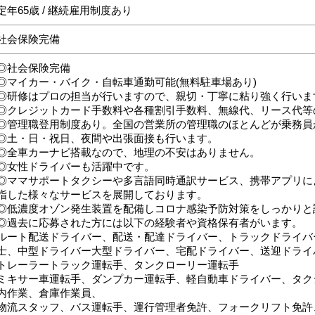
定年65歳 / 継続雇用制度あり
社会保険完備
◎社会保険完備
◎マイカー・バイク・自転車通勤可能(無料駐車場あり)
◎研修はプロの担当が行いますので、親切・丁寧に粘り強く行いま
◎クレジットカード手数料や各種割引手数料、無線代、リース代等
◎管理職登用制度あり。全国の営業所の管理職のほとんどが乗務員
◎土・日・祝日、夜間や出張面接も行います。
◎全車カーナビ搭載なので、地理の不安はありません。
◎女性ドライバーも活躍中です。
◎ママサポートタクシーや多言語同時通訳サービス、携帯アプリに
指した様々なサービスを展開しております。
◎低濃度オゾン発生装置を配備しコロナ感染予防対策をしっかりと
◎過去に応募された方には以下の経験者や資格保有者がいます。
ルート配送ドライバー、配送・配達ドライバー、トラックドライバ
士、中型ドライバー大型ドライバー、宅配ドライバー、送迎ドライ
トレーラートラック運転手、タンクローリー運転手
ミキサー車運転手、ダンプカー運転手、軽自動車ドライバー、タク
内作業、倉庫作業員、
物流スタッフ、バス運転手、運行管理者免許、フォークリフト免許