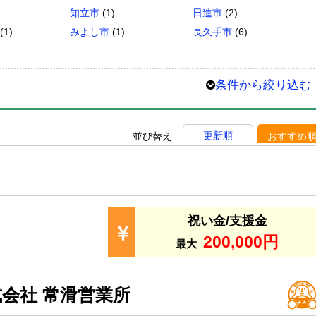
知立市
(1)
日進市
(2)
(1)
みよし市
(1)
長久手市
(6)
条件から絞り込む
更新順
並び替え
おすすめ
祝い金/支援金
200,000円
最大
会社 常滑営業所