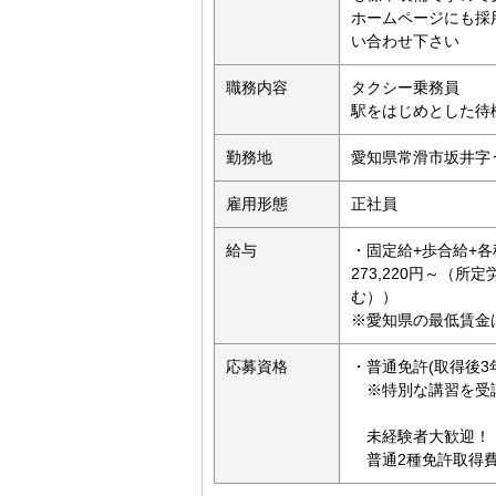
ホームページにも採
い合わせ下さい
職務内容
タクシー乗務員
駅をはじめとした待
勤務地
愛知県常滑市坂井字う
雇用形態
正社員
給与
・固定給+歩合給+
273,220円～（所
む））
※愛知県の最低賃金は保
応募資格
・普通免許(取得後
※特別な講習を受講
未経験者大歓迎！
普通2種免許取得費