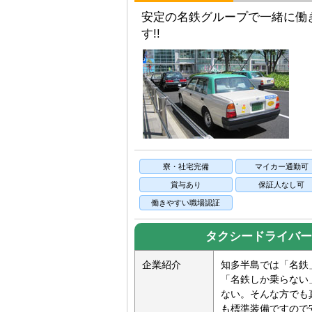
安定の名鉄グループで一緒に働
す!!
寮・社宅完備
マイカー通勤可
賞与あり
保証人なし可
働きやすい職場認証
タクシードライバー
企業紹介
知多半島では「名鉄
「名鉄しか乗らない
ない。そんな方でも
も標準装備ですので