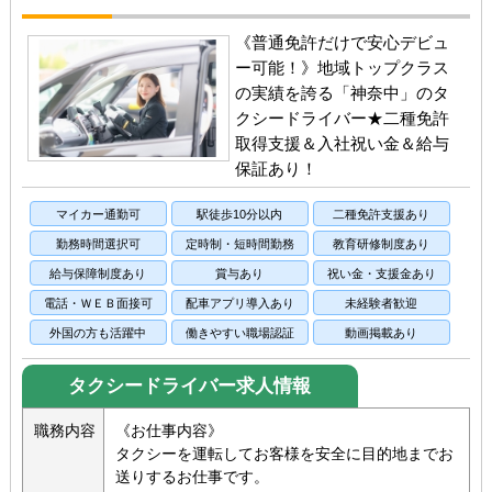
《普通免許だけで安心デビュ
ー可能！》地域トップクラス
の実績を誇る「神奈中」のタ
クシードライバー★二種免許
取得支援＆入社祝い金＆給与
保証あり！
マイカー通勤可
駅徒歩10分以内
二種免許支援あり
勤務時間選択可
定時制・短時間勤務
教育研修制度あり
給与保障制度あり
賞与あり
祝い金・支援金あり
電話・ＷＥＢ面接可
配車アプリ導入あり
未経験者歓迎
外国の方も活躍中
働きやすい職場認証
動画掲載あり
タクシードライバー求人情報
職務内容
《お仕事内容》
タクシーを運転してお客様を安全に目的地までお
送りするお仕事です。