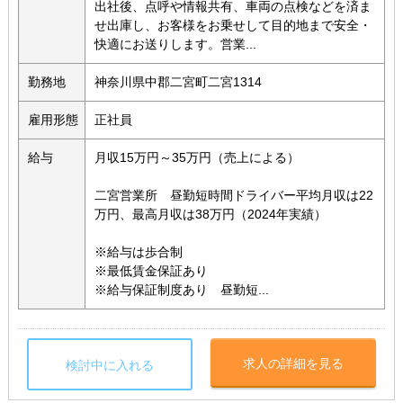
出社後、点呼や情報共有、車両の点検などを済ま
せ出庫し、お客様をお乗せして目的地まで安全・
快適にお送りします。営業...
勤務地
神奈川県中郡二宮町二宮1314
雇用形態
正社員
給与
月収15万円～35万円（売上による）
二宮営業所 昼勤短時間ドライバー平均月収は22
万円、最高月収は38万円（2024年実績）
※給与は歩合制
※最低賃金保証あり
※給与保証制度あり 昼勤短...
求人の詳細を見る
検討中に入れる