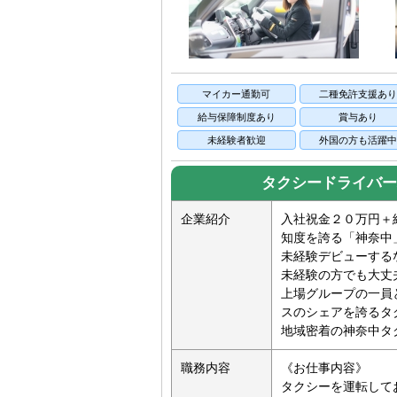
マイカー通勤可
二種免許支援あ
給与保障制度あり
賞与あり
未経験者歓迎
外国の方も活躍
タクシードライバー
企業紹介
入社祝金２０万円＋
知度を誇る「神奈中
未経験デビューする
未経験の方でも大丈
上場グループの一員
スのシェアを誇るタ
地域密着の神奈中タク
職務内容
《お仕事内容》
タクシーを運転して