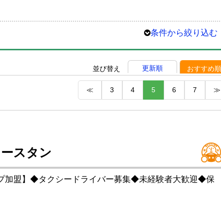
条件から絞り込む
更新順
並び替え
おすすめ
≪
3
4
5
6
7
≫
イースタン
プ加盟】◆タクシードライバー募集◆未経験者大歓迎◆保