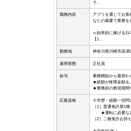
そ...
職務内容
アプリを通じてお客
なたの裁量で業務を
≪効率的に稼げる日
【1...
勤務地
神奈川県川崎市高津区上
雇用形態
正社員
給与
乗務開始から最長6
★総額が保障金額を
★乗務前の教習期間中
応募資格
※学歴・経験一切問
［1］普通免許第1種
★運転に必要な2
［2］二種免許お持