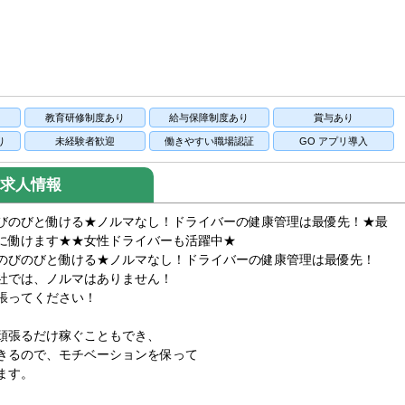
り
教育研修制度あり
給与保障制度あり
賞与あり
り
未経験者歓迎
働きやすい職場認証
GO アプリ導入
求人情報
びのびと働ける★ノルマなし！ドライバーの健康管理は最優先！★最
に働けます★★女性ドライバーも活躍中★
のびのびと働ける★ノルマなし！ドライバーの健康管理は最優先！
社では、ノルマはありません！
張ってください！
頑張るだけ稼ぐこともでき、
きるので、モチベーションを保って
ます。