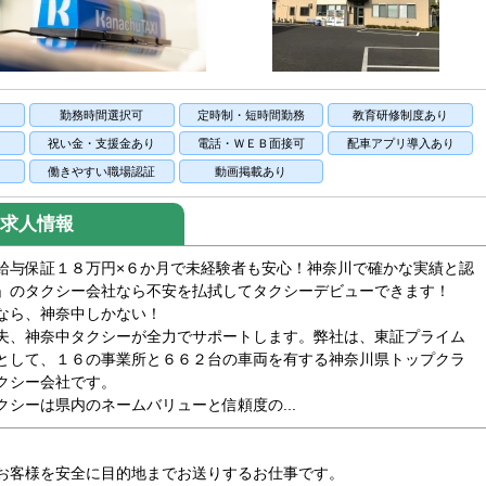
り
勤務時間選択可
定時制・短時間勤務
教育研修制度あり
祝い金・支援金あり
電話・ＷＥＢ面接可
配車アプリ導入あり
中
働きやすい職場認証
動画掲載あり
求人情報
給与保証１８万円×６か月で未経験者も安心！神奈川で確かな実績と認
」のタクシー会社なら不安を払拭してタクシーデビューできます！
なら、神奈中しかない！
夫、神奈中タクシーが全力でサポートします。弊社は、東証プライム
として、１６の事業所と６６２台の車両を有する神奈川県トップクラ
クシー会社です。
シーは県内のネームバリューと信頼度の...
お客様を安全に目的地までお送りするお仕事です。