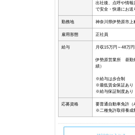
出社後、点呼や情報
で安全・快適にお送り
勤務地
神奈川県伊勢原市上粕
雇用形態
正社員
給与
月収15万円～48万
伊勢原営業所 昼勤短
績）
※給与は歩合制
※最低賃金保証あり
※給与保証制度あり 
応募資格
要普通自動車免許（
※二種免許取得養成