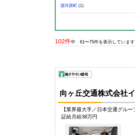
湯河原町
(1)
102件
中 61〜75件を表示しています
向ヶ丘交通株式会社
【業界最大手／日本交通グルー
証給月給38万円