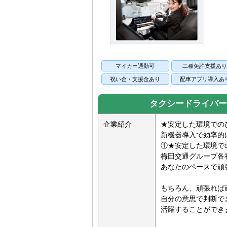
マイカー通勤可
二種免許支援あ
祝い金・支援金あり
配車アプリ導入あ
タクシードライバー
企業紹介
★安定した環境での
新機器導入で効率的
①★安定した環境で
梅田交通グループ各
あなたのペースで頑
もちろん、頑張れば
自分の意思で判断で
活躍することができ