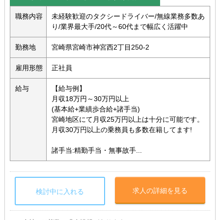
職務内容
未経験歓迎のタクシードライバー/無線業務多数あ
り/業界最大手/20代～60代まで幅広く活躍中
勤務地
宮崎県宮崎市神宮西2丁目250-2
雇用形態
正社員
給与
【給与例】
月収18万円～30万円以上
(基本給+業績歩合給+諸手当)
宮崎地区にて月収25万円以上は十分に可能です。
月収30万円以上の乗務員も多数在籍してます!
諸手当:精勤手当・無事故手...
求人の詳細を見る
検討中に入れる