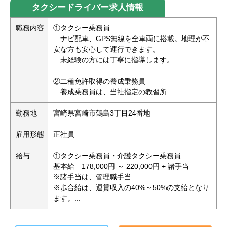
タクシードライバー求人情報
職務内容
①タクシー乗務員
ナビ配車、GPS無線を全車両に搭載。地理が不
安な方も安心して運行できます。
未経験の方には丁寧に指導します。
②二種免許取得の養成乗務員
養成乗務員は、当社指定の教習所...
勤務地
宮崎県宮崎市鶴島3丁目24番地
雇用形態
正社員
給与
①タクシー乗務員・介護タクシー乗務員
基本給 178,000円 ～ 220,000円 + 諸手当
※諸手当は、管理職手当
※歩合給は、運賃収入の40%～50%の支給となり
ます。...