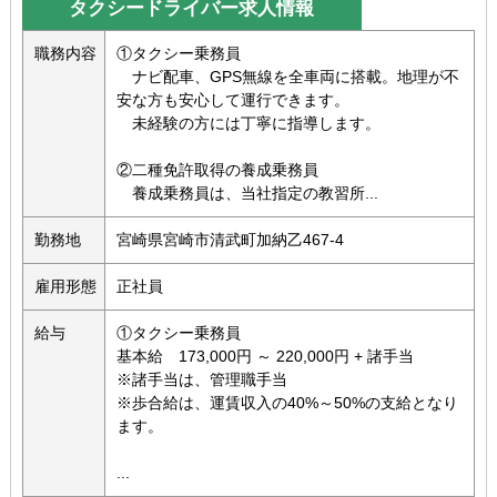
タクシードライバー求人情報
職務内容
①タクシー乗務員
ナビ配車、GPS無線を全車両に搭載。地理が不
安な方も安心して運行できます。
未経験の方には丁寧に指導します。
②二種免許取得の養成乗務員
養成乗務員は、当社指定の教習所...
勤務地
宮崎県宮崎市清武町加納乙467-4
雇用形態
正社員
給与
①タクシー乗務員
基本給 173,000円 ～ 220,000円 + 諸手当
※諸手当は、管理職手当
※歩合給は、運賃収入の40%～50%の支給となり
ます。
...