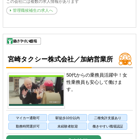
この会社には複数の求人情報があります
管理職候補生の求人へ
宮崎タクシー株式会社／加納営業所
50代からの乗務員活躍中！女
性乗務員も安心して働けま
す。
マイカー通勤可
駅徒歩10分以内
二種免許支援あり
勤務時間選択可
未経験者歓迎
働きやすい職場認証