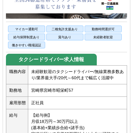
マイカー通勤可
二種免許支援あり
勤務時間選択可
給与保障制度あり
賞与あり
未経験者歓迎
働きやすい職場認証
タクシードライバー求人情報
職務内容
未経験歓迎のタクシードライバー/無線業務多数あ
り/業界最大手/20代～60代まで幅広く活躍中
勤務地
宮崎県宮崎市昭栄町57
雇用形態
正社員
給与
【給与例】
月収18万円～30万円以上
(基本給+業績歩合給+諸手当)