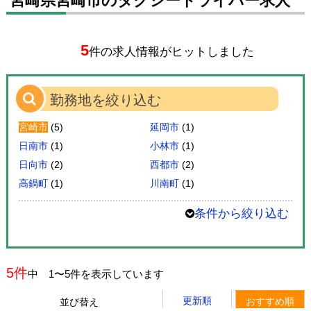
宮崎県宮崎市のタクシードライバー求人
5
件の求人情報がヒットしました
勤務地を絞り込む
宮崎市
(5)
延岡市
(1)
日南市
(1)
小林市
(1)
日向市
(2)
西都市
(2)
高鍋町
(1)
川南町
(1)
条件から絞り込む
5件
中 1〜5件を表示しています
更新順
おすすめ順
並び替え