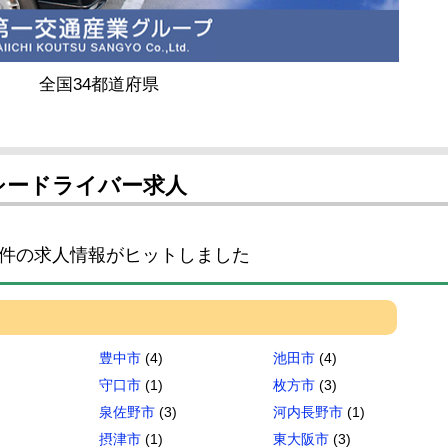
全国34都道府県
シードライバー求人
件の求人情報がヒットしました
豊中市
(4)
池田市
(4)
守口市
(1)
枚方市
(3)
泉佐野市
(3)
河内長野市
(1)
摂津市
(1)
東大阪市
(3)