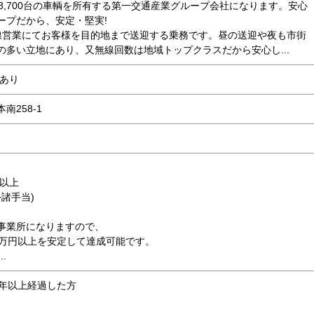
8,700台の車輌を所有する第一交通産業グループ会社になります。安心
ープだから、安定・堅実!
営業にてお客様を目的地まで送迎する乗務です。昼の送迎や夜も市街
の多い立地にあり、又無線回数は地域トップクラスだから安心し...
障あり
南258-1
円以上
+諸手当)
事業所になりますので、
5万円以上を安定して達成可能です。
.
1年以上経過した方