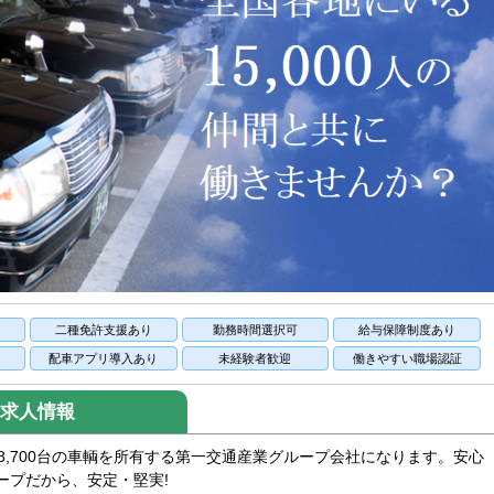
二種免許支援あり
勤務時間選択可
給与保障制度あり
配車アプリ導入あり
未経験者歓迎
働きやすい職場認証
求人情報
8,700台の車輌を所有する第一交通産業グループ会社になります。安心
ープだから、安定・堅実!