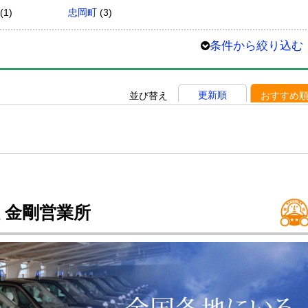
(1)
忠岡町
(3)
条件から絞り込む
更新順
並び替え
おすすめ
 金剛営業所