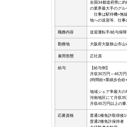
全国34都道府県に約
の業界最大手のグル
仕事は駅待機+無線
地への送迎等、仕事
職務内容
送迎運転手/給与保
勤務地
大阪府大阪狭山市山本
雇用形態
正社員
給与
【給与例】
月収30万円～46万
(時間給+業績歩合給
地域シェア率最大の
河南地区にて月収3
月収45万円以上の乗..
応募資格
普通1種免許取得後
普通2種免許保持者