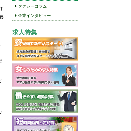
タクシーコラム
T
企業インタビュー
要
人
求人特集
5
ま
ビ
プ