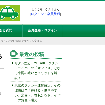
ようこそ！ゲストさん
|
ログイン・会員登録
|
ある質問
会員登録・ログイン
ドライバーの「稼ぎやすさ」を変える
最近の投稿
る
セダン型とJPN TAXI、タクシー
ドライバーの「オフィス」とな
る車両の違いとメリットを解
説！
東京のタクシー運賃改定、その
理由は？「稼げる・働きやす
結
い」業界へ、増収分をドライバ
ーの賃金へ還元