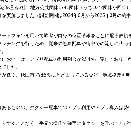
管理者5社、地方公共団体1741団体（うち1072団体が回答
実施しました（調査機関は2024年6月から2025年3月の約
マートフォンを用いて旅客が自身の位置情報をもとに配車依頼
マッチングを行うため、従来の無線配車や街中での流しに代わ
す。
においては、アプリ配車の利用割合が23.4％に達しており、
著でした。
率が低く、秋田市では5％にとどまっているなど、地域格差も明
はあるものの、タクシー配車でのアプリ利用やアプリ導入は勢
たりすることなく、手元の操作で確実にタクシーを呼ぶことが