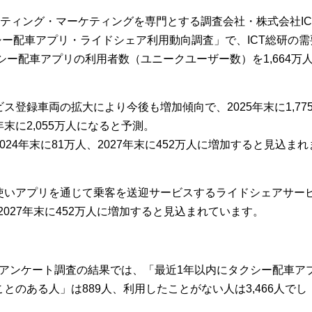
ルティング・マーケティングを専門とする調査会社・株式会社IC
クシー配車アプリ・ライドシェア利用動向調査」で、ICT総研の需
シー配車アプリの利用者数（ユニークユーザー数）を1,664万
登録車両の拡大により今後も増加傾向で、2025年末に1,77
7年末に2,055万人になると予測。
24年末に81万人、2027年末に452万人に増加すると見込まれ
使いアプリを通じて乗客を送迎サービスするライドシェアサー
、2027年末に452万人に増加すると見込まれています。
Webアンケート調査の結果では、「最近1年以内にタクシー配車ア
のある人」は889人、利用したことがない人は3,466人でし