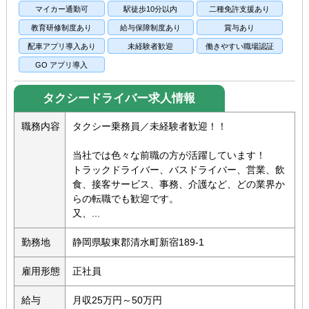
マイカー通勤可
駅徒歩10分以内
二種免許支援あり
教育研修制度あり
給与保障制度あり
賞与あり
配車アプリ導入あり
未経験者歓迎
働きやすい職場認証
GO アプリ導入
タクシードライバー求人情報
職務内容
タクシー乗務員／未経験者歓迎！！
当社では色々な前職の方が活躍しています！
トラックドライバー、バスドライバー、営業、飲
食、接客サービス、事務、介護など、どの業界か
らの転職でも歓迎です。
又、...
勤務地
静岡県駿東郡清水町新宿189-1
雇用形態
正社員
給与
月収25万円～50万円