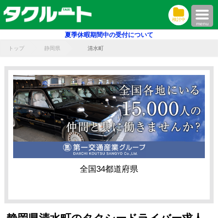
検討中
menu
夏季休暇期間中の受付について
トップ
静岡県
清水町
全国34都道府県