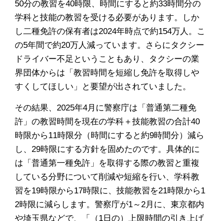
50分の教習を40時限、時間にすると約33時間分の
学科と技能の教習を受ける必要があります。しか
し二種免許の保有者は2024年時点で約154万人。こ
の5年間で約20万人減っています。さらにタクシー
ドライバー不足ということもあり、タクシーの業
界団体からは「教習時間を短縮し免許を取得しや
すくしてほしい」と要望が出されていました。
その結果、2025年4月に警察庁は「普通第二種免
許」の教習時間を現在の学科＋技能教習の合計40
時限から11時限分（時間にすると約9時間分）減ら
し、29時限にする方針を固めたのです。具体的に
は「普通第一種免許」を取得する際の教習と重複
している分野について削減や短縮を行い、学科教
習を19時限から17時限に、技能教習を21時限から1
2時限に減らします。警察庁が1～2月に、東京都内
や埼玉県などで、「（1日の）上限時間の引き上げ