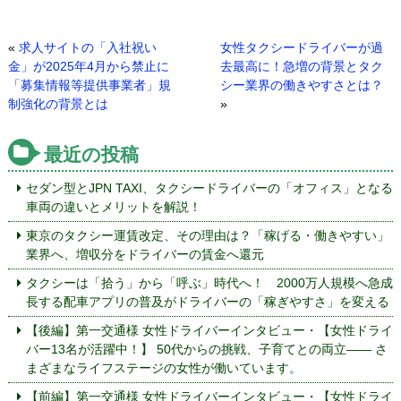
«
求人サイトの「入社祝い
女性タクシードライバーが過
金」が2025年4月から禁止に
去最高に！急増の背景とタク
「募集情報等提供事業者」規
シー業界の働きやすさとは？
制強化の背景とは
»
最近の投稿
セダン型とJPN TAXI、タクシードライバーの「オフィス」となる
車両の違いとメリットを解説！
東京のタクシー運賃改定、その理由は？「稼げる・働きやすい」
業界へ、増収分をドライバーの賃金へ還元
タクシーは「拾う」から「呼ぶ」時代へ！ 2000万人規模へ急成
長する配車アプリの普及がドライバーの「稼ぎやすさ」を変える
【後編】第一交通様 女性ドライバーインタビュー・【女性ドライ
バー13名が活躍中！】 50代からの挑戦、子育てとの両立—— さ
まざまなライフステージの女性が働いています。
【前編】第一交通様 女性ドライバーインタビュー・【女性ドライ