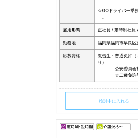
☆GOドライバー乗
...
雇用形態
正社員 / 定時制社員
勤務地
福岡県福岡市早良区重
応募資格
教習生：普通免許（
り）
公安委員会指定の
☆二種免許受験資
検討中に入れる