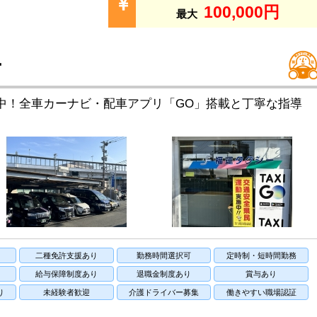
100,000円
最大
ー
中！全車カーナビ・配車アプリ「GO」搭載と丁寧な指導
二種免許支援あり
勤務時間選択可
定時制・短時間勤務
り
給与保障制度あり
退職金制度あり
賞与あり
り
未経験者歓迎
介護ドライバー募集
働きやすい職場認証