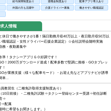
り
給与保障制度あり
退職金制度あり
配車アプリ導入あり
い
外国の方も活躍中
介護ドライバー募集
働きやすい職場認証
求人情報
と休日で働きやすさが1番！隔日勤務月収40万以上・夜日勤月収50万以
い職場認証・女性ドライバー応援企業認定）☆会社説明会随時実施
勤務・夜勤募集中
集！
水準！タクシーアプリＧＯ好調です！
！2000万ダウンロード達成！配車多数で堅調に推移・GOタブレッ
す！
Oが業務支援（様々な配車モード）・お迎え先などアプリナビが誘導
...
務員教習生（二種免許取得支援制度あり）
10日前後）・二種免許試験⇒タクシー登録センター受講⇒初任診断
育⇒
教習⇒配属
接時に希望をお聞きします。）