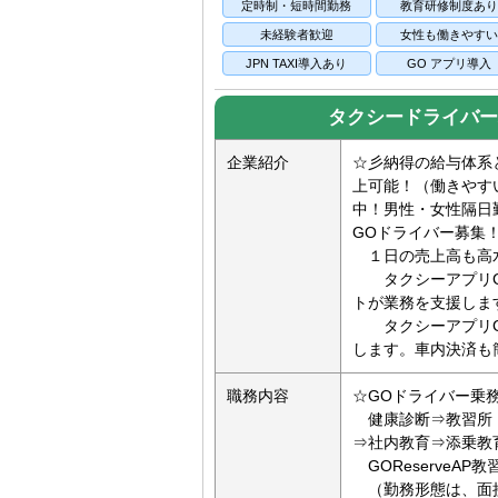
定時制・短時間勤務
教育研修制度あ
未経験者歓迎
女性も働きやす
JPN TAXI導入あり
GO アプリ導入
タクシードライバー
企業紹介
☆彡納得の給与体系
上可能！（働きやす
中！男性・女性隔日
GOドライバー募
１日の売上高も高
タクシーアプリGO
トが業務を支援しま
タクシーアプリG
します。車内決済も簡単
職務内容
☆GOドライバー乗
健康診断⇒教習所（
⇒社内教育⇒添乗教
GOReserveAP
（勤務形態は、面