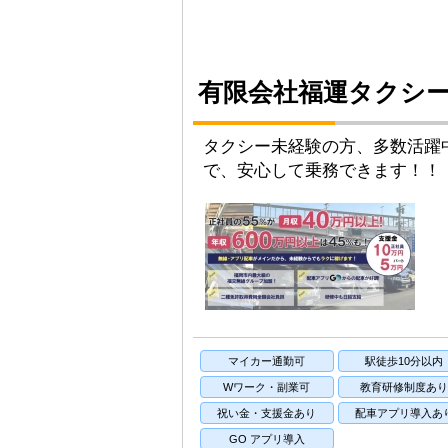
有限会社福運タクシ
タクシー未経験の方、多数活躍
で、安心して乗務できます！！
マイカー通勤可
駅徒歩10分以内
Wワーク・副業可
教育研修制度あ
祝い金・支援金あり
配車アプリ導入あ
GO アプリ導入