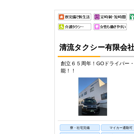
清流タクシー有限会
創立６５周年！GOドライバー・
能！！
寮・社宅完備
マイカー通勤可