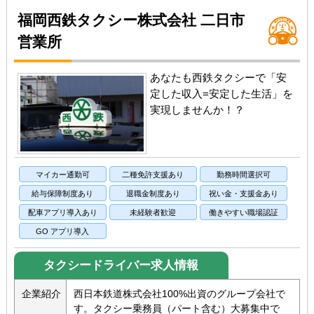
福岡西鉄タクシー株式会社 二日市
営業所
あなたも西鉄タクシーで「安
定した収入=安定した生活」を
実現しませんか！？
マイカー通勤可
二種免許支援あり
勤務時間選択可
給与保障制度あり
退職金制度あり
祝い金・支援金あり
配車アプリ導入あり
未経験者歓迎
働きやすい職場認証
GO アプリ導入
タクシードライバー求人情報
企業紹介
西日本鉄道株式会社100%出資のグループ会社で
す。タクシー乗務員（パート含む）大募集中で