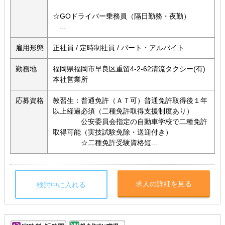
☆GOドライバー乗務員（隔日勤務・夜勤）
...
雇用形態
正社員 / 定時制社員 / パート・アルバイト
勤務地
福岡県福岡市早良区重留4-2-62清流タクシー(有)
本社営業所
応募資格
教習生：普通免許（ＡＴ可）普通免許取得後１年
以上経過必須（二種免許取得支援制度あり）
公安委員会指定の自動車学校で二種免許
取得可能（実技試験免除・送迎付き）
☆二種免許受験資格短...
求人の詳細を見る
検討中に入れる