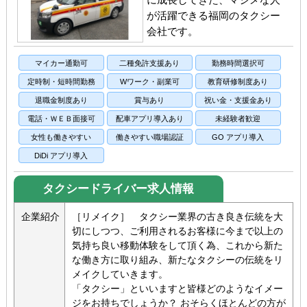
が活躍できる福岡のタクシー
会社です。
マイカー通勤可
二種免許支援あり
勤務時間選択可
定時制・短時間勤務
Wワーク・副業可
教育研修制度あり
退職金制度あり
賞与あり
祝い金・支援金あり
電話・ＷＥＢ面接可
配車アプリ導入あり
未経験者歓迎
女性も働きやすい
働きやすい職場認証
GO アプリ導入
DiDi アプリ導入
タクシードライバー求人情報
企業紹介
［リメイク］ タクシー業界の古き良き伝統を大
切にしつつ、ご利用されるお客様に今まで以上の
気持ち良い移動体験をして頂く為、これから新た
な働き方に取り組み、新たなタクシーの伝統をリ
メイクしていきます。
「タクシー」といいますと皆様どのようなイメー
ジをお持ちでしょうか？ おそらくほとんどの方が