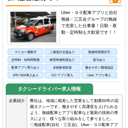
Uber・ＧＯ配車アプリと自社
無線・三五会グループの無線
で充実した仕事量！日勤・夜
勤・定時制も大歓迎です！！
マイカー通勤可
二種免許支援あり
勤務時間選択可
定時制・短時間勤務
教育研修制度あり
賞与あり
配車アプリ導入あり
未経験者歓迎
働きやすい職場認証
JPN TAXI導入あり
GO アプリ導入
Uber アプリ導入
タクシードライバー求人情報
企業紹介
弊社は、地域に根差した営業をして創業60年の花
園タクシーです。働きやすく高運収を上げられる
よう、無線配車とアプリ配車など最新の技術の導
入により、様々な取り組みをして参りました。
◇無線配車(自社・三五会)、Uber・ＧＯ配車アプ