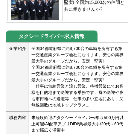
堅実! 全国約15,000名の仲間と
共に働きませんか?
タクシードライバー求人情報
企業紹介
全国34都道府県に約8,700台の車輌を所有する第
一交通産業グループ会社になります。安心の業界
最大手のグループだから、安定・堅実!
全国34都道府県に約8,700台の車輌を所有する第
一交通産業グループ会社になります。安心の業界
最大手のグループだから、安定・堅実!
仕事は無線営業と流し営業、待機営業にてお客
様を目的地まで送迎する乗務です。昼の送迎や夜
も市街地への送迎等、仕事の多い立地にあり、又
無線回数は地域トップクラス...
職務内容
未経験歓迎のタクシードライバー/年収500万円以
上可能/AI配車アプリDiDi/業界最大手/20代～60代
まで幅広く活躍中