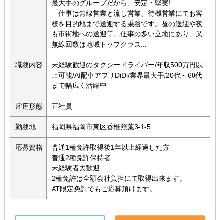
最大手のグループだから、安定・堅実!
仕事は無線営業と流し営業、待機営業にてお客
様を目的地まで送迎する乗務です。昼の送迎や夜
も市街地への送迎等、仕事の多い立地にあり、又
無線回数は地域トップクラス...
職務内容
未経験歓迎のタクシードライバー/年収500万円以
上可能/AI配車アプリDiDi/業界最大手/20代～60代
まで幅広く活躍中
雇用形態
正社員
勤務地
福岡県福岡市東区香椎照葉3-1-5
応募資格
普通1種免許取得後1年以上経過した方
普通2種免許保持者
未経験者大歓迎
2種免許は全額会社負担にて取得出来ます。
AT限定免許でもご応募頂けます。