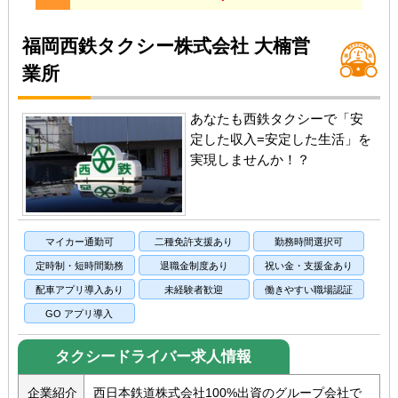
福岡西鉄タクシー株式会社 大楠営
業所
あなたも西鉄タクシーで「安
定した収入=安定した生活」を
実現しませんか！？
マイカー通勤可
二種免許支援あり
勤務時間選択可
定時制・短時間勤務
退職金制度あり
祝い金・支援金あり
配車アプリ導入あり
未経験者歓迎
働きやすい職場認証
GO アプリ導入
タクシードライバー求人情報
企業紹介
西日本鉄道株式会社100%出資のグループ会社で