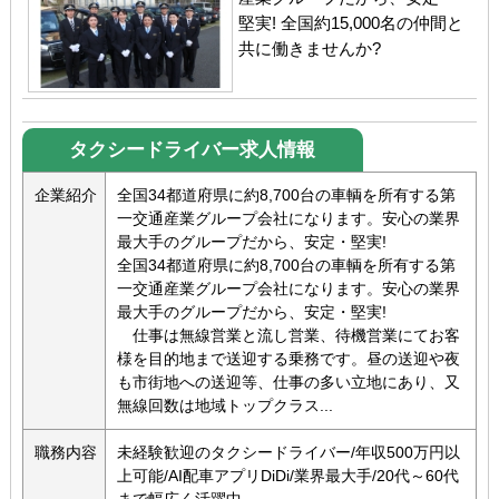
堅実! 全国約15,000名の仲間と
共に働きませんか?
タクシードライバー求人情報
企業紹介
全国34都道府県に約8,700台の車輌を所有する第
一交通産業グループ会社になります。安心の業界
最大手のグループだから、安定・堅実!
全国34都道府県に約8,700台の車輌を所有する第
一交通産業グループ会社になります。安心の業界
最大手のグループだから、安定・堅実!
仕事は無線営業と流し営業、待機営業にてお客
様を目的地まで送迎する乗務です。昼の送迎や夜
も市街地への送迎等、仕事の多い立地にあり、又
無線回数は地域トップクラス...
職務内容
未経験歓迎のタクシードライバー/年収500万円以
上可能/AI配車アプリDiDi/業界最大手/20代～60代