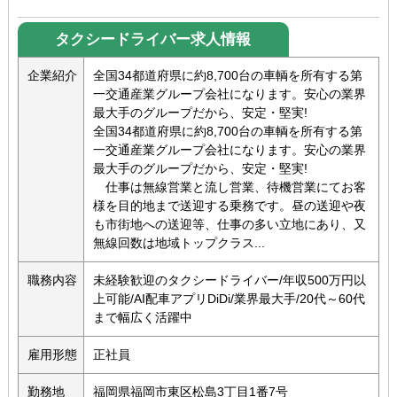
タクシードライバー求人情報
企業紹介
全国34都道府県に約8,700台の車輌を所有する第
一交通産業グループ会社になります。安心の業界
最大手のグループだから、安定・堅実!
全国34都道府県に約8,700台の車輌を所有する第
一交通産業グループ会社になります。安心の業界
最大手のグループだから、安定・堅実!
仕事は無線営業と流し営業、待機営業にてお客
様を目的地まで送迎する乗務です。昼の送迎や夜
も市街地への送迎等、仕事の多い立地にあり、又
無線回数は地域トップクラス...
職務内容
未経験歓迎のタクシードライバー/年収500万円以
上可能/AI配車アプリDiDi/業界最大手/20代～60代
まで幅広く活躍中
雇用形態
正社員
勤務地
福岡県福岡市東区松島3丁目1番7号