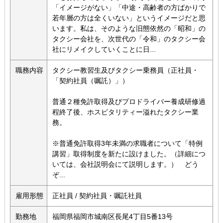
「イメージがない」「中途・高齢者の方ばかりで
若年層の方は全くいない」というイメージだと思
います。私は、そのような旧態依然の「昭和」の
タクシー会社を、次世代の「令和」のタクシー会
社にリメイクしていくことに日...
職務内容
タクシー教習生及びタクシー乗務員（正社員・
「契約社員（嘱託）」）
普通２種免許取得及びプロドライバー養成研修過
程終了後、ホスピタリティー溢れたタクシー業
務。
※普通免許取得3年未満の求職者について「特例
講習」取得制度を新たに設けました。（詳細につ
いては、会社説明会にて説明します。） どう
ぞ...
雇用形態
正社員 / 契約社員・嘱託社員
勤務地
福岡県福岡市城南区長尾4丁目5番13号