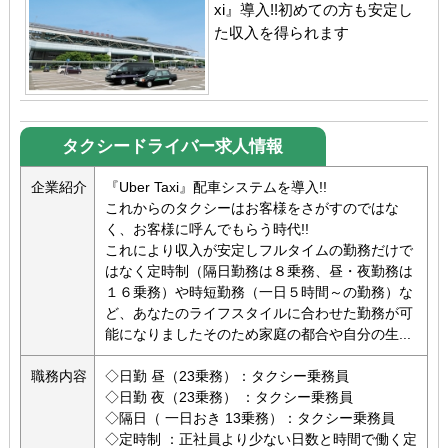
xi』導入!!初めての方も安定し
た収入を得られます
タクシードライバー求人情報
企業紹介
『Uber Taxi』配車システムを導入!!
これからのタクシーはお客様をさがすのではな
く、お客様に呼んでもらう時代!!
これにより収入が安定しフルタイムの勤務だけで
はなく定時制（隔日勤務は８乗務、昼・夜勤務は
１６乗務）や時短勤務（一日５時間～の勤務）な
ど、あなたのライフスタイルに合わせた勤務が可
能になりましたそのため家庭の都合や自分の生...
職務内容
◇日勤 昼（23乗務）：タクシー乗務員
◇日勤 夜（23乗務） ：タクシー乗務員
◇隔日（ 一日おき 13乗務）：タクシー乗務員
◇定時制 ：正社員より少ない日数と時間で働く定