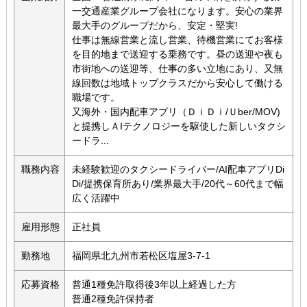
一交通産業グループ会社になります。安心の業界
最大手のグループだから、安定・堅実!
仕事は無線営業と流し営業、待機営業にてお客様
を目的地まで送迎する乗務です。昼の送迎や夜も
市街地への送迎等、仕事の多い立地にあり、又無
線回数は地域トップクラスだから安心して働ける
職場です。
又海外・国内配車アプリ（ＤｉＤｉ/Ｕber/MOV)
と提携しＡIテクノロジーを駆使した新しいタクシ
ードラ...
職務内容
未経験歓迎のタクシードライバー/AI配車アプリDi
Di/提携保育所あり/業界最大手/20代～60代まで幅
広く活躍中
雇用形態
正社員
勤務地
福岡県北九州市若松区塩屋3-7-1
応募資格
普通1種免許取得後3年以上経過した方
普通2種免許保持者