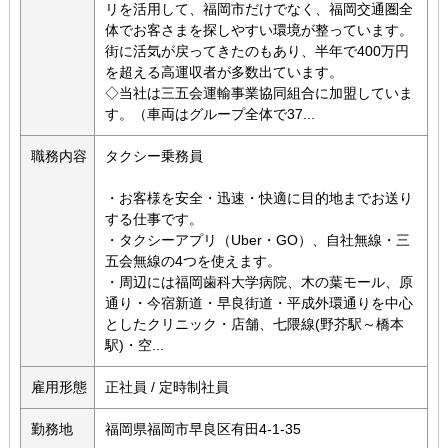
リを活用して、福岡市だけでなく、福岡交通圏全
体でお客さまを探しやすい環境が整っています。
街に活気が戻ってきたのもあり、半年で400万円
を超える高運収者が多数出ています。
◇当社は三五会運輸事業協同組合に加盟していま
す。（車両はグループ全体で37...
職務内容
タクシー乗務員
・お客様を安全・迅速・快適に目的地までお送り
する仕事です。
・タクシーアプリ（Uber・GO）、自社無線・三
五会無線の4つを使えます。
・周辺には福岡歯科大学病院、木の葉モール、原
通り・今宿新道・早良街道・平成外環通りを中心
としたクリニック・店舗、七隈線(野芥駅～橋本
駅)・空...
雇用形態
正社員 / 定時制社員
勤務地
福岡県福岡市早良区有田4-1-35