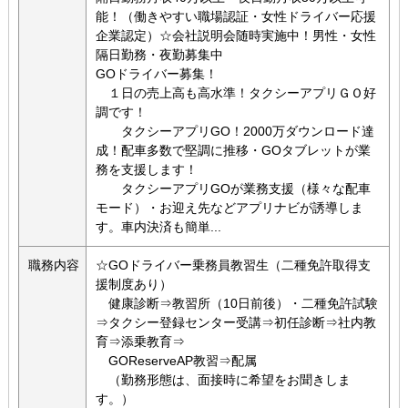
能！（働きやすい職場認証・女性ドライバー応援
企業認定）☆会社説明会随時実施中！男性・女性
隔日勤務・夜勤募集中
GOドライバー募集！
１日の売上高も高水準！タクシーアプリＧＯ好
調です！
タクシーアプリGO！2000万ダウンロード達
成！配車多数で堅調に推移・GOタブレットが業
務を支援します！
タクシーアプリGOが業務支援（様々な配車
モード）・お迎え先などアプリナビが誘導しま
す。車内決済も簡単...
職務内容
☆GOドライバー乗務員教習生（二種免許取得支
援制度あり）
健康診断⇒教習所（10日前後）・二種免許試験
⇒タクシー登録センター受講⇒初任診断⇒社内教
育⇒添乗教育⇒
GOReserveAP教習⇒配属
（勤務形態は、面接時に希望をお聞きしま
す。）