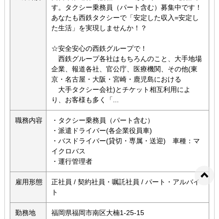
す。タクシー乗務員（パート含む）募集中です！
あなたも西鉄タクシーで「安定した収入=安定し
た生活」を実現しませんか！？
☆安全安心の西鉄グループで！
西鉄グループ各社はもちろんのこと、大手地場
企業、報道各社、官公庁、医療機関、その他(東
京・名古屋・大阪・宮崎・鹿児島における
大手タクシー会社)とチケット相互利用によ
り、お客様も多く「...
職務内容
・タクシー乗務員（パート含む）
・派遣ドライバー(各企業役員車)
・バスドライバー(貸切・専属・送迎) 車種：マ
イクロバス
・運行管理者
雇用形態
正社員 / 契約社員・嘱託社員 / パート・アルバイ
ト
勤務地
福岡県福岡市南区大楠1-25-15