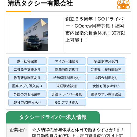
清流タクシー有限会社
創立６５周年！GOドライバ
ー・GOcrew同時募集！福岡
市内屈指の賃金体系！30万以
上可能！！
寮・社宅完備
マイカー通勤可
駅徒歩10分以内
二種免許支援あり
勤務時間選択可
定時制・短時間勤務
教育研修制度あり
給与保障制度あり
退職金制度あり
配車アプリ導入あり
未経験者歓迎
女性も働きやすい
外国の方も活躍中
介護ドライバー募集
働きやすい職場認証
JPN TAXI導入あり
GO アプリ導入
タクシードライバー求人情報
企業紹介
☆彡納得の給与体系と休日で働きやすさが1番！
隔日勤務月収40万以上・夜日勤月収50万以上可