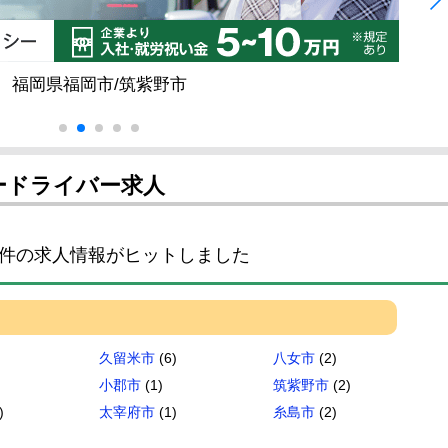
福岡県福岡市/筑紫野市
ードライバー求人
件の求人情報がヒットしました
久留米市
(6)
八女市
(2)
小郡市
(1)
筑紫野市
(2)
)
太宰府市
(1)
糸島市
(2)