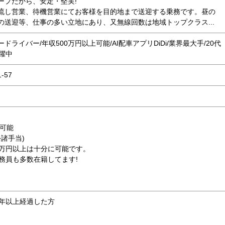
ープだから、安定・堅実!
し営業、待機営業にてお客様を目的地まで送迎する乗務です。昼の
の送迎等、仕事の多い立地にあり、又無線回数は地域トップクラス...
ライバー/年収500万円以上可能/AI配車アプリDiDi/業界最大手/20代
躍中
-57
上可能
+諸手当)
5万円以上は十分に可能です。
務員も多数在籍してます!
1年以上経過した方