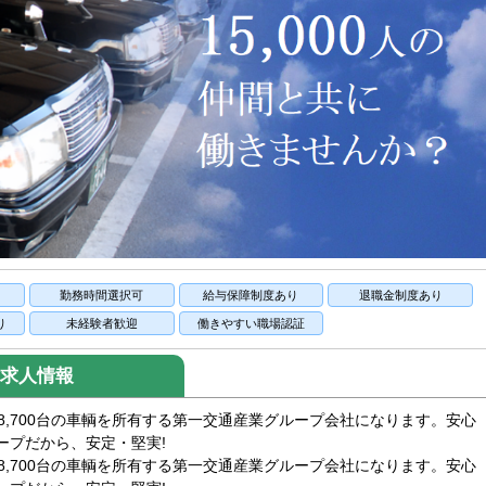
り
勤務時間選択可
給与保障制度あり
退職金制度あり
り
未経験者歓迎
働きやすい職場認証
求人情報
8,700台の車輌を所有する第一交通産業グループ会社になります。安心
ープだから、安定・堅実!
8,700台の車輌を所有する第一交通産業グループ会社になります。安心