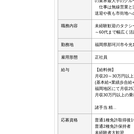
の業界最大手のグル
仕事は無線営業と流
送迎や夜も市街地へ
職務内容
未経験歓迎のタクシード
～60代まで幅広く活
勤務地
福岡県那珂川市今光1
雇用形態
正社員
給与
【給料例】
月収20～30万円以
(基本給+業績歩合給
福岡地区にて月収2
月収30万円以上の乗
諸手当:精...
応募資格
普通1種免許取得後
普通2種免許保持者
未経験者大歓迎